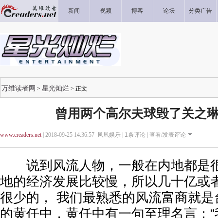
新闻
视频
博客
论坛
分类广告
万维读者网
星光灿烂
>
> 正文
曾用两个高尔夫球毁了关之琳
www.creaders.net
| 2018-09-25 14:36:57 凤凰娱乐 |
1
条评论 |
查看/发表评论
说到风流人物，一般在内地都是很
地的经济发展比较慢，所以几十亿或
很少的， 我们最熟悉的风流富商就是
的黄任中，黄任中有一句至理名言：“