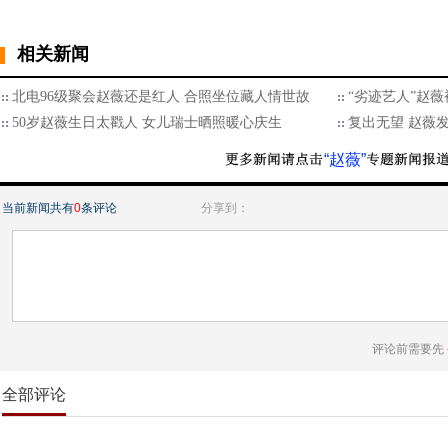
相关新闻
北电96级聚会赵薇还是红人 合照坐位藏人情世故
“劣迹艺人”赵薇
50岁赵薇生日太戳人 女儿瑞士晒照暖心庆生
复出无望 赵薇
“赵薇”
当前新闻共有
0
条评论
分享到：
评论前需要先
全部评论