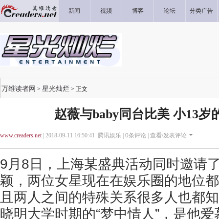
新闻
视频
博客
论坛
分类广告
万维读者网
星光灿烂
>
> 正文
赵薇与baby同台比美 小13岁的
www.creaders.net
| 2018-09-11 16:50:41 腾讯娱乐 |
0
条评论 |
查看/发表评论
9月8日，上海某盛典活动同时邀请了
颖，两位女星现在在娱乐圈的地位都
且两人之间的特殊关系很多人也都知
晓明大学时期的“梦中情人”，是他