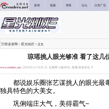
新闻
视频
博客
论坛
分类广告
万维读者网
星光灿烂
>
> 正文
琼瑶挑人眼光够准 看了这几
www.creaders.net
| 2018-03-15 10:01:35 北青网 |
0
条评论 |
查看/发表评论
都说娱乐圈张艺谋挑人的眼光最毒
独具特色的大美女。
巩俐端庄大气，美得霸气~