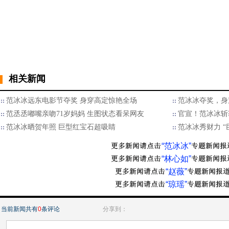
相关新闻
范冰冰远东电影节夺奖 身穿高定惊艳全场
范冰冰夺奖，身
范丞丞嘟嘴亲吻71岁妈妈 生图状态看呆网友
官宣！范冰冰斩
范冰冰晒贺年照 巨型红宝石超吸睛
范冰冰秀财力 
“范冰冰”
“林心如”
“赵薇”
“琼瑶”
当前新闻共有
0
条评论
分享到：