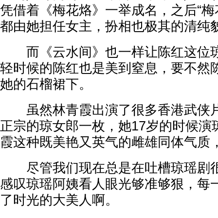
凭借着《梅花烙》一举成名，之后“梅
都由她担任女主，扮相也极其的清纯
而《云水间》也一样让陈红这位琼
轻时候的陈红也是美到窒息，要不然
她的石榴裙下。
虽然林青霞出演了很多香港武侠片
正宗的琼女郎一枚，她17岁的时候演
霞这种既美艳又英气的雌雄同体气质
尽管我们现在总是在吐槽琼瑶剧很
感叹琼瑶阿姨看人眼光够准够狠，每
了时光的大美人啊。