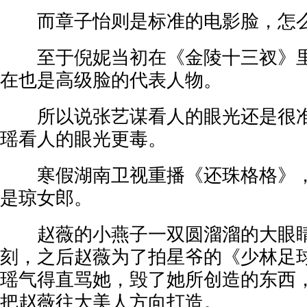
而章子怡则是标准的电影脸，怎么
至于倪妮当初在《金陵十三衩》里
在也是高级脸的代表人物。
所以说张艺谋看人的眼光还是很准
瑶看人的眼光更毒。
寒假湖南卫视重播《还珠格格》，
是琼女郎。
赵薇的小燕子一双圆溜溜的大眼睛
刻，之后赵薇为了拍星爷的《少林足
瑶气得直骂她，毁了她所创造的东西
把赵薇往大美人方向打造。