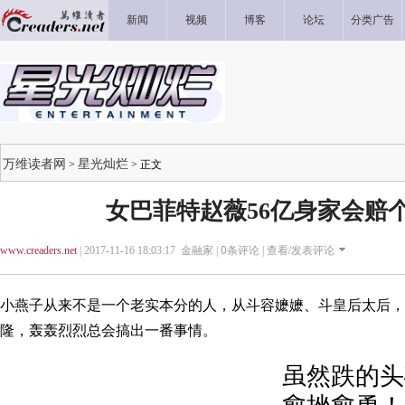
新闻
视频
博客
论坛
分类广告
万维读者网
星光灿烂
>
> 正文
女巴菲特赵薇56亿身家会赔
www.creaders.net
| 2017-11-16 18:03:17 金融家 |
0
条评论 |
查看/发表评论
小燕子从来不是一个老实本分的人，从斗容嬷嬷、斗皇后太后，
隆，轰轰烈烈总会搞出一番事情。
虽然跌的头