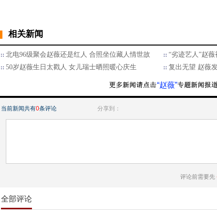
相关新闻
北电96级聚会赵薇还是红人 合照坐位藏人情世故
“劣迹艺人”赵薇
50岁赵薇生日太戳人 女儿瑞士晒照暖心庆生
复出无望 赵薇
“赵薇”
当前新闻共有
0
条评论
分享到：
评论前需要先
全部评论