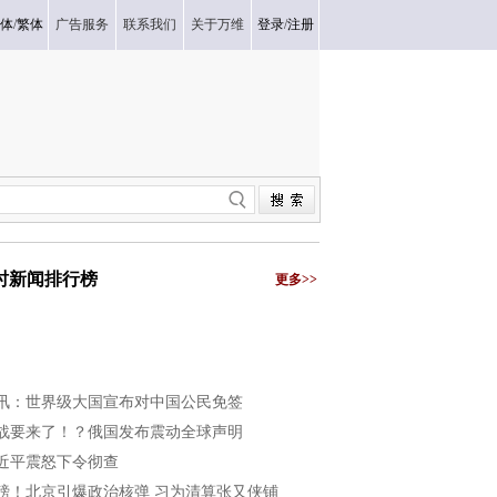
体
/
繁体
广告服务
联系我们
关于万维
登录
/
注册
小时新闻排行榜
更多>>
讯：世界级大国宣布对中国公民免签
战要来了！？俄国发布震动全球声明
近平震怒下令彻查
磅！北京引爆政治核弹 习为清算张又侠铺