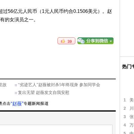
56亿元人民币（1元人民币约合0.1506美元）。赵
有的女演员之一。
39
热门
世故
“劣迹艺人”赵薇被封杀5年终现身 参加同学会
复出无望 赵薇发文自我安慰
1
美
“赵薇”
2
川
3
张
4
万
5
中