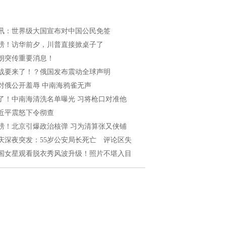
讯：世界级大国宣布对中国公民免签
磅！访华前夕，川普直接掀桌子了
朗突传重要消息！
战要来了！？俄国发布震动全球声明
对俄公开羞辱 中南海鸦雀无声
了！中南海清洗名单曝光 习将枪口对准他
近平震怒下令彻查
磅！北京引爆政治核弹 习为清算张又侠铺
庆深夜突发：55岁公安局长死亡 评论区失
国女星观看脱衣秀风波升级！照片不堪入目