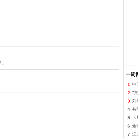
里。
一周
1
中
2
“
3
刘
4
共
5
卡
6
全
7
江