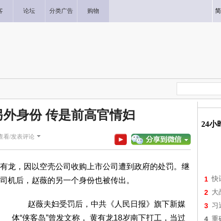
客
论坛
分类广告
购物
简
外身份 传是前高官情妇
24
查看/发表评论
龙，因以空壳公司收购上市公司遭到政府的处罚。继
1
快
司机后，赵薇的另一个身份也被传出。
2
大
赵薇夫妇受罚后，中共《人民日报》旗下新媒
3
习
体“侠客岛”曾发文称， 黄有龙18岁南下打工，当过
4
重