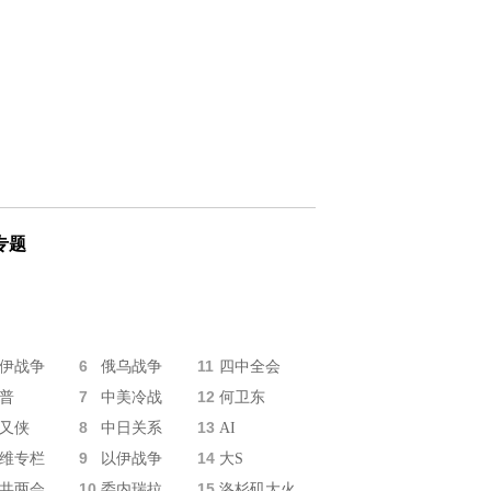
专题
6
11
伊战争
俄乌战争
四中全会
7
12
普
中美冷战
何卫东
8
13
又侠
中日关系
AI
9
14
维专栏
以伊战争
大S
10
15
共两会
委内瑞拉
洛杉矶大火