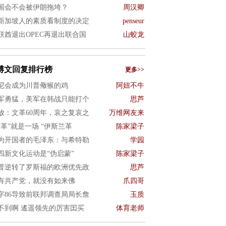
国会不会被伊朗拖垮？
周汉卿
新加坡人的素质看制度的决定
penseur
联酋退出OPEC再退出联合国
山蛟龙
博文回复排行榜
更多>>
尼会成为川普儆猴的鸡
阿妞不牛
军勇猛，美军在韩战只能打个
思芦
放：文革60周年，哀之复哀之
万维网友来
文革”就是一场 “伊斯兰革
陈家梁子
为开国者的毛泽东：与希特勒
学园
四新文化运动是“伪启蒙”
陈家梁子
普逆转了罗斯福的欧洲优先政
思芦
有共产党，就没有如来佛
爪四哥
字86导致前联邦调查局局长詹
玉质
不到啊 遙遥领先的厉害囯买
体育老师