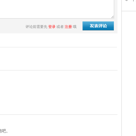
评论前需要先
登录
或者
注册
哦
德吧。