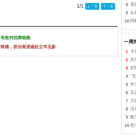
8
美
1/1
上一页
下一页
9
从
10
阿
 有效对抗癌细胞
一周
背疼痛，防治骨质疏松立竿见影
1
卡
2
共
3
刘
4
“
5
作
6
五
7
川
8
没
9
数
10
想