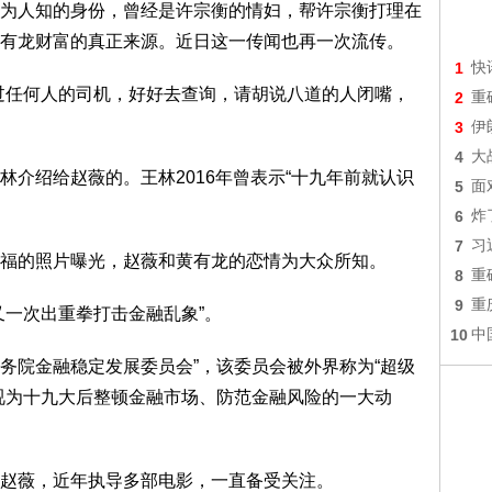
人知的身份，曾经是许宗衡的情妇，帮许宗衡打理在
有龙财富的真正来源。近日这一传闻也再一次流传。
1
快
任何人的司机，好好去查询，请胡说八道的人闭嘴，
2
重
3
伊
4
大
绍给赵薇的。王林2016年曾表示“十九年前就认识
5
面
6
炸
7
习
的照片曝光，赵薇和黄有龙的恋情为大众所知。
8
重
9
重
一次出重拳打击金融乱象”。
10
中
务院金融稳定发展委员会”，该委员会被外界称为“超级
视为十九大后整顿金融市场、防范金融风险的一大动
薇，近年执导多部电影，一直备受关注。