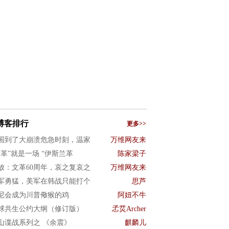
博客排行
更多>>
国到了大崩溃危急时刻，温家
万维网友来
文革”就是一场 “伊斯兰革
陈家梁子
放：文革60周年，哀之复哀之
万维网友来
军勇猛，美军在韩战只能打个
思芦
尼会成为川普儆猴的鸡
阿妞不牛
球共生公约大纲（修订版）
孞烎Archer
山谍战系列之 《余震》
麒麟儿