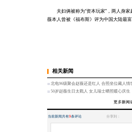
夫妇俩被称为“资本玩家”，两人身家超过
薇本人曾被《福布斯》评为中国大陆最富
相关新闻
北电96级聚会赵薇还是红人 合照坐位藏人情
50岁赵薇生日太戳人 女儿瑞士晒照暖心庆生
当前新闻共有
9
条评论
分享到：