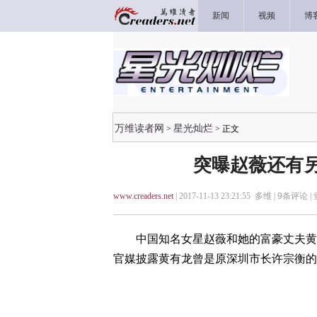
新闻
视频
博
万维读者网
星光灿烂
>
> 正文
突曝赵薇还有另
www.creaders.net
| 2017-11-13 23:21:55 多维 |
9
条评论 |
中国知名女星赵薇和她的富豪丈夫黄有
官媒披露黄有龙曾是原深圳市长许宗衡的