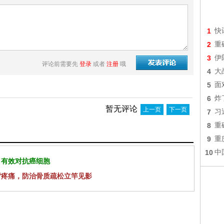
1
快
2
重
3
伊
评论前需要先
登录
或者
注册
哦
4
大
5
面
6
炸
暂无评论
上一页
下一页
7
习
8
重
9
重
10
中
 有效对抗癌细胞
背疼痛，防治骨质疏松立竿见影