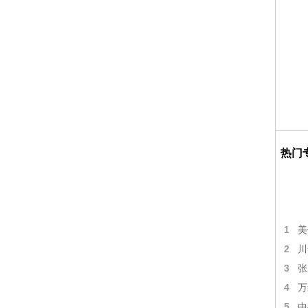
热门
1
美
2
川
3
张
4
万
5
中