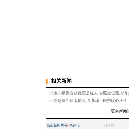
相关新闻
北电96级聚会赵薇还是红人 合照坐位藏人情
50岁赵薇生日太戳人 女儿瑞士晒照暖心庆生
当前新闻共有
0
条评论
分享到：