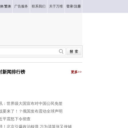
体
/
繁体
广告服务
联系我们
关于万维
登录
/
注册
小时新闻排行榜
更多>>
讯：世界级大国宣布对中国公民免签
战要来了！？俄国发布震动全球声明
近平震怒下令彻查
磅！北京引爆政治核弹 习为清算张又侠铺