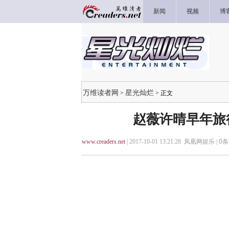
新闻
视频
博
万维读者网
星光灿烂
>
> 正文
赵薇许晴早年旅
www.creaders.net
| 2017-10-01 13:21:28 凤凰网娱乐 |
0
条