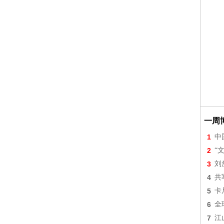
一周
1
中
2
“
3
刘
4
共
5
卡
6
全
7
江