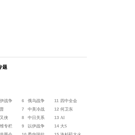
专题
6
11
伊战争
俄乌战争
四中全会
7
12
普
中美冷战
何卫东
8
13
又侠
中日关系
AI
9
14
维专栏
以伊战争
大S
10
15
共两会
委内瑞拉
洛杉矶大火