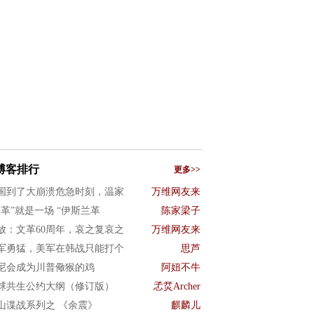
博客排行
更多>>
国到了大崩溃危急时刻，温家
万维网友来
文革”就是一场 “伊斯兰革
陈家梁子
放：文革60周年，哀之复哀之
万维网友来
军勇猛，美军在韩战只能打个
思芦
尼会成为川普儆猴的鸡
阿妞不牛
球共生公约大纲（修订版）
孞烎Archer
山谍战系列之 《余震》
麒麟儿