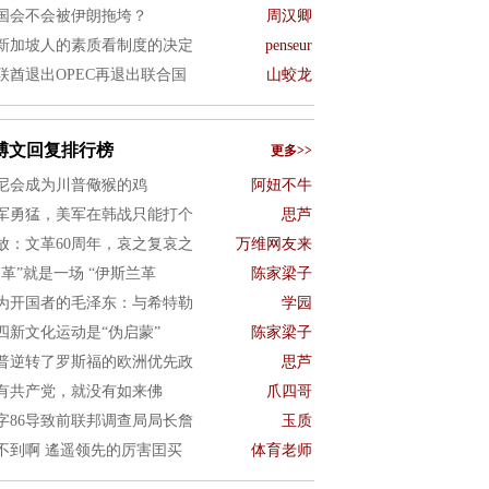
国会不会被伊朗拖垮？
周汉卿
新加坡人的素质看制度的决定
penseur
联酋退出OPEC再退出联合国
山蛟龙
博文回复排行榜
更多>>
尼会成为川普儆猴的鸡
阿妞不牛
军勇猛，美军在韩战只能打个
思芦
放：文革60周年，哀之复哀之
万维网友来
文革”就是一场 “伊斯兰革
陈家梁子
为开国者的毛泽东：与希特勒
学园
四新文化运动是“伪启蒙”
陈家梁子
普逆转了罗斯福的欧洲优先政
思芦
有共产党，就没有如来佛
爪四哥
字86导致前联邦调查局局长詹
玉质
不到啊 遙遥领先的厉害囯买
体育老师