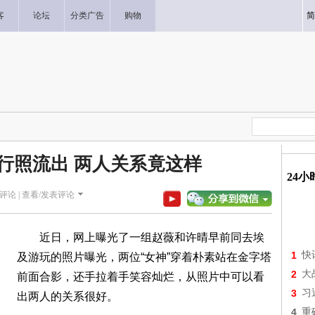
客
论坛
分类广告
购物
简
行照流出 两人关系竟这样
24
评论 |
查看/发表评论
近日，网上曝光了一组赵薇和许晴早前同去埃
1
快
及游玩的照片曝光，两位“女神”穿着朴素站在金字塔
2
大
前面合影，还手拉着手笑容灿烂，从照片中可以看
3
习
出两人的关系很好。
4
重