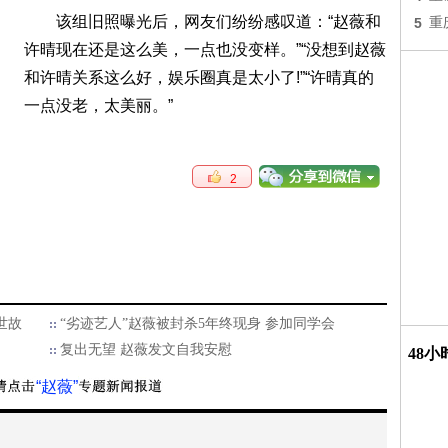
该组旧照曝光后，网友们纷纷感叹道：“赵薇和
5
重
许晴现在还是这么美，一点也没变样。”“没想到赵薇
和许晴关系这么好，娱乐圈真是太小了!”“许晴真的
一点没老，太美丽。”
2
世故
“劣迹艺人”赵薇被封杀5年终现身 参加同学会
复出无望 赵薇发文自我安慰
48
“赵薇”