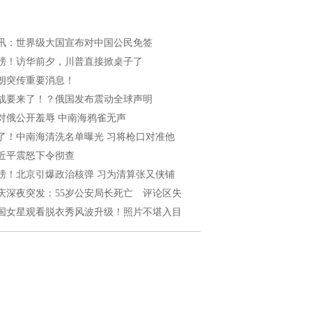
讯：世界级大国宣布对中国公民免签
磅！访华前夕，川普直接掀桌子了
朗突传重要消息！
战要来了！？俄国发布震动全球声明
对俄公开羞辱 中南海鸦雀无声
了！中南海清洗名单曝光 习将枪口对准他
近平震怒下令彻查
磅！北京引爆政治核弹 习为清算张又侠铺
庆深夜突发：55岁公安局长死亡 评论区失
国女星观看脱衣秀风波升级！照片不堪入目