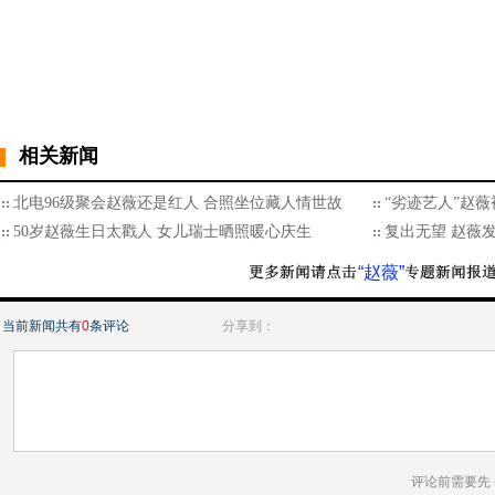
相关新闻
北电96级聚会赵薇还是红人 合照坐位藏人情世故
“劣迹艺人”赵薇
50岁赵薇生日太戳人 女儿瑞士晒照暖心庆生
复出无望 赵薇
“赵薇”
当前新闻共有
0
条评论
分享到：
评论前需要先