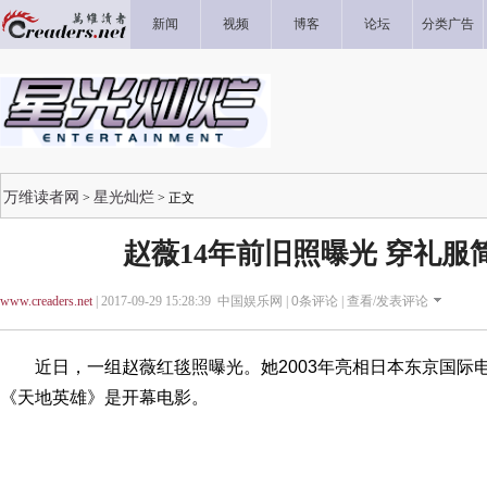
新闻
视频
博客
论坛
分类广告
万维读者网
星光灿烂
>
> 正文
赵薇14年前旧照曝光 穿礼服
www.creaders.net
| 2017-09-29 15:28:39 中国娱乐网 |
0
条评论 |
查看/发表评论
近日，一组赵薇红毯照曝光。她2003年亮相日本东京国际
《天地英雄》是开幕电影。