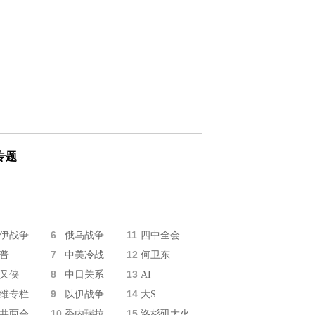
专题
6
11
伊战争
俄乌战争
四中全会
7
12
普
中美冷战
何卫东
8
13
又侠
中日关系
AI
9
14
维专栏
以伊战争
大S
10
15
共两会
委内瑞拉
洛杉矶大火