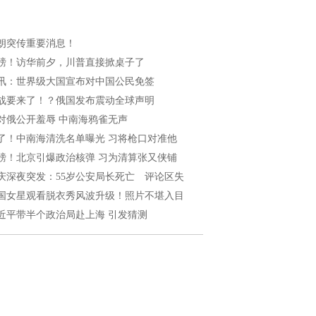
朗突传重要消息！
磅！访华前夕，川普直接掀桌子了
讯：世界级大国宣布对中国公民免签
战要来了！？俄国发布震动全球声明
对俄公开羞辱 中南海鸦雀无声
了！中南海清洗名单曝光 习将枪口对准他
磅！北京引爆政治核弹 习为清算张又侠铺
庆深夜突发：55岁公安局长死亡 评论区失
国女星观看脱衣秀风波升级！照片不堪入目
近平带半个政治局赴上海 引发猜测