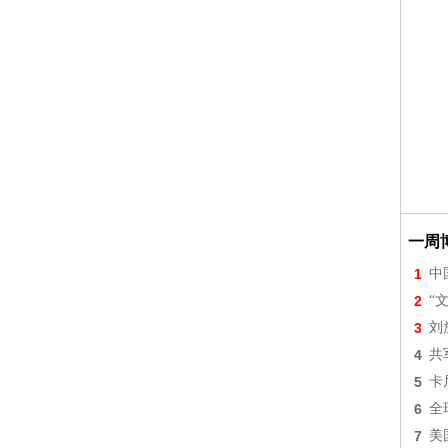
一周
1
中
2
“
3
刘
4
共
5
卡
6
全
7
美