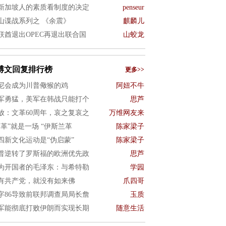
新加坡人的素质看制度的决定
penseur
山谍战系列之 《余震》
麒麟儿
联酋退出OPEC再退出联合国
山蛟龙
博文回复排行榜
更多>>
尼会成为川普儆猴的鸡
阿妞不牛
军勇猛，美军在韩战只能打个
思芦
放：文革60周年，哀之复哀之
万维网友来
文革”就是一场 “伊斯兰革
陈家梁子
四新文化运动是“伪启蒙”
陈家梁子
普逆转了罗斯福的欧洲优先政
思芦
为开国者的毛泽东：与希特勒
学园
有共产党，就没有如来佛
爪四哥
字86导致前联邦调查局局长詹
玉质
军能彻底打败伊朗而实现长期
随意生活