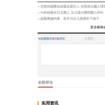
北电96级聚会赵薇还是红人 合照坐位藏人情
50岁赵薇生日太戳人 女儿瑞士晒照暖心庆生
赵薇离婚内幕：前夫与女儿老师生下孩子
当前新闻共有
0
条评论
分享到：
全部评论
实用资讯