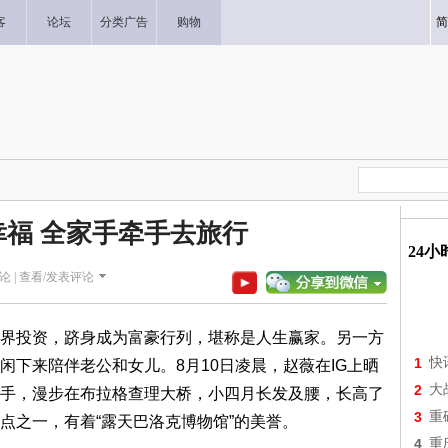
客
论坛
分类广告
购物
简
福 全家手牵手去旅行
24
论 |
查看/发表评论
投资，跻身成为富豪行列，堪称是人生赢家。另一方
1
快
闲下来陪伴老公和女儿。8月10日凌晨，赵薇在IG上晒
2
大
手，漫步在布拉格查理大桥，小四月长发及腰，长高了
3
重
点之一，有着“露天巴洛克博物馆”的美誉。
4
重