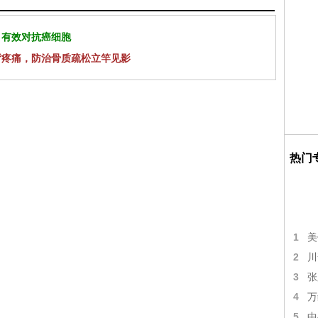
 有效对抗癌细胞
背疼痛，防治骨质疏松立竿见影
热门
1
美
2
川
3
张
4
万
5
中