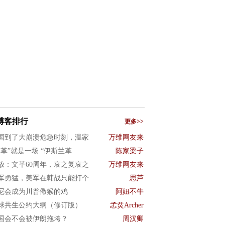
博客排行
更多>>
国到了大崩溃危急时刻，温家
万维网友来
文革”就是一场 “伊斯兰革
陈家梁子
放：文革60周年，哀之复哀之
万维网友来
军勇猛，美军在韩战只能打个
思芦
尼会成为川普儆猴的鸡
阿妞不牛
球共生公约大纲（修订版）
孞烎Archer
国会不会被伊朗拖垮？
周汉卿