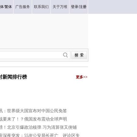
体
/
繁体
广告服务
联系我们
关于万维
登录
/
注册
小时新闻排行榜
更多>>
讯：世界级大国宣布对中国公民免签
战要来了！？俄国发布震动全球声明
磅！北京引爆政治核弹 习为清算张又侠铺
庆深夜突发：55岁公安局长死亡 评论区失