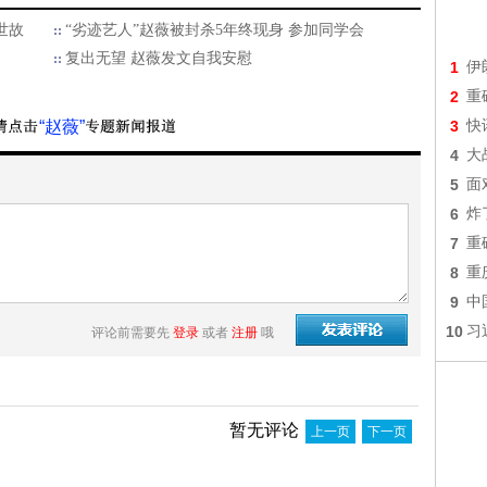
世故
“劣迹艺人”赵薇被封杀5年终现身 参加同学会
复出无望 赵薇发文自我安慰
1
伊
2
重
“赵薇”
3
快
4
大
5
面
6
炸
7
重
8
重
9
中
10
习
评论前需要先
登录
或者
注册
哦
暂无评论
上一页
下一页