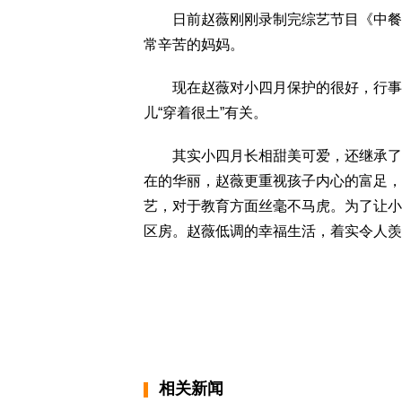
日前赵薇刚刚录制完综艺节目《中餐厅
常辛苦的妈妈。
现在赵薇对小四月保护的很好，行事低
儿“穿着很土”有关。
其实小四月长相甜美可爱，还继承了妈
在的华丽，赵薇更重视孩子内心的富足，
艺，对于教育方面丝毫不马虎。为了让小
区房。赵薇低调的幸福生活，着实令人羡
相关新闻