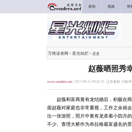
新闻
视频
博
万维读者网
星光灿烂
>
> 正文
赵薇晒照秀幸
www.creaders.net
| 2017-08-11 09:42:55 辽东春秋 |
0
条评
赵薇和富商黄有龙结婚后，积极在商界
面赵薇对家庭也非常重视，工作之余就会
出一张游照，照片中黄有龙牵着小四月的
不少。查理大桥作为布拉格最富盛名的景