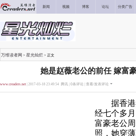
新闻
视频
博客
论坛
分类广告
万维读者网
星光灿烂
>
> 正文
她是赵薇老公的前任 嫁富豪
www.creaders.net
| 2017-03-18 23:49:54 腾讯 |
0
条评论 |
查看/发表评论
据香港媒
经七个多月
富豪老公周
照，她穿薄