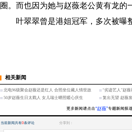
圈。而也因为她与赵薇老公黄有龙的
叶翠翠曾是港姐冠军，多次被曝
相关新闻
北电96级聚会赵薇还是红人 合照坐位藏人情世故
“劣迹艺人”赵薇
50岁赵薇生日太戳人 女儿瑞士晒照暖心庆生
复出无望 赵薇
“赵薇”
当前新闻共有
0
条评论
分享到：