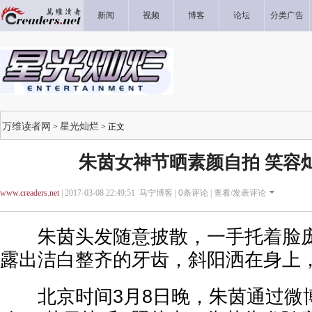
新闻
视频
博客
论坛
分类广告
万维读者网
星光灿烂
>
> 正文
朱茵女神节晒素颜自拍 笑容
www.creaders.net
| 2017-03-08 22:49:51 马宁博客 |
0
条评论 |
查看/发表评论
朱茵头发随意披散，一手托着脸庞
露出洁白整齐的牙齿，斜阳洒在身上
北京时间3月8日晚，朱茵通过微