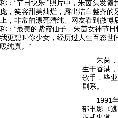
称：“节日快乐!”照片中，朱茵头发
庞，笑容甜美灿烂，露出洁白整齐的
上，非常的漂亮清纯。网友看到微博
称：“最美的紫霞仙子，朱茵女神节日快
我更想叫你少女，经历过人生百态世
暖纯真。”
朱茵，19
生于香港，
歌手，毕业
剧系。
1991
部电影《逃
正式出道。