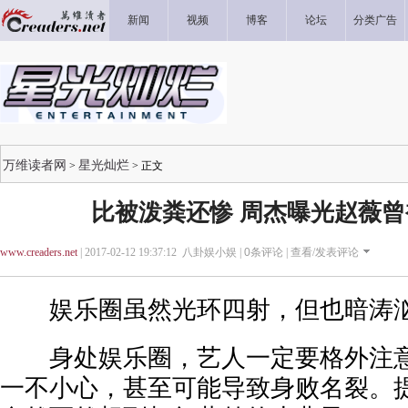
新闻
视频
博客
论坛
分类广告
万维读者网
星光灿烂
>
> 正文
比被泼粪还惨 周杰曝光赵薇
www.creaders.net
| 2017-02-12 19:37:12 八卦娱小娱 |
0
条评论 |
查看/发表评论
娱乐圈虽然光环四射，但也暗涛
身处娱乐圈，艺人一定要格外注意
一不小心，甚至可能导致身败名裂。