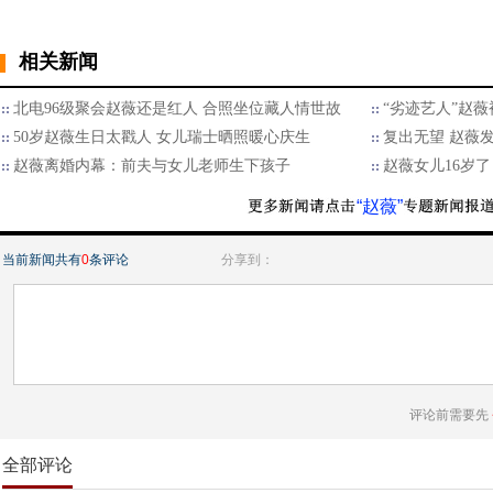
相关新闻
北电96级聚会赵薇还是红人 合照坐位藏人情世故
“劣迹艺人”赵薇
50岁赵薇生日太戳人 女儿瑞士晒照暖心庆生
复出无望 赵薇
赵薇离婚内幕：前夫与女儿老师生下孩子
赵薇女儿16岁了
“赵薇”
当前新闻共有
0
条评论
分享到：
评论前需要先
全部评论