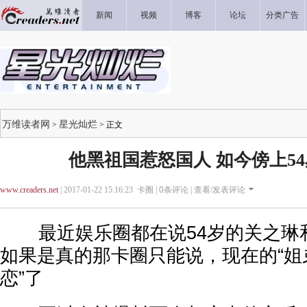
新闻
视频
博客
论坛
分类广告
万维读者网
星光灿烂
>
> 正文
他黑祖国惹怒国人 如今傍上5
www.creaders.net
| 2017-01-22 15:16:23 卡圈 |
0
条评论 |
查看/发表评论
最近娱乐圈都在说54岁的关之琳和
如果是真的那卡圈只能说，现在的“姐
恋”了