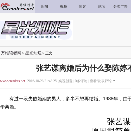
新闻
视频
博客
论坛
分类广告
万维读者网
星光灿烂
>
> 正文
张艺谋离婚后为什么娶陈婷
www.creaders.net
| 2016-10-28 21:43:25 娱视创意 |
0
条评论 |
查看/发表评论
有过一段失败婚姻的男人，多半不想再结婚。1988年，由
华离婚。
张艺谋为