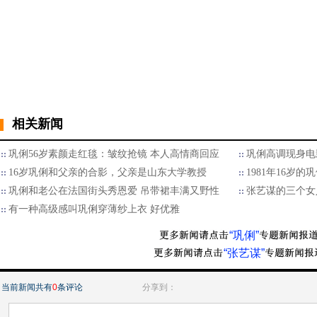
相关新闻
巩俐56岁素颜走红毯：皱纹抢镜 本人高情商回应
巩俐高调现身电
16岁巩俐和父亲的合影，父亲是山东大学教授
1981年16岁
巩俐和老公在法国街头秀恩爱 吊带裙丰满又野性
张艺谋的三个女人
有一种高级感叫巩俐穿薄纱上衣 好优雅
“巩俐”
“张艺谋”
当前新闻共有
0
条评论
分享到：