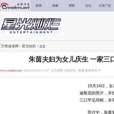
新闻
视频
博客
论坛
分类广告
万维读者网
星光灿烂
>
> 正文
朱茵夫妇为女儿庆生 一家三
www.creaders.net
| 2016-10-14 21:11:07 文竹博客 |
0
条评论 |
查看/发表评论
10月14日，女
迪斯尼的照片，并
三口罕见同框，非
照片中，朱茵黄