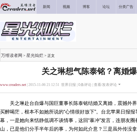
新闻
视频
博客
论坛
分类广告
万维读者网
星光灿烂
>
> 正文
关之琳想气陈泰铭？离婚爆
www.creaders.net
| 2015-11-06 21:12:51 世界日报 |
0
条评论 |
查看/发表评论
关之琳赴台自爆与国巨董事长陈泰铭结婚又离婚，震撼外界
买醉喝茫，根本不如她所说的“心情很好放下”。台北苹果日报
幕，一是她向来恬静低调不谈情事，这回“暴冲”发言，连朋友
山，已是他们分手半年后的事，为何如此介意？三是虽外传没拿