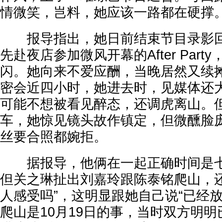
情微笑，岂料，她应该一路都在硬撑
报导指出，她日前结束节目录影回
先赴夜店参加微风开幕的After Par
闪。她向来不爱应酬，当晚居然又续
密会近四小时，她进去时，见媒体还
可能不想被看见醉态，还调虎离山。
车，她惊见镜头故作镇定，但微醺脸
丝要合照都婉拒。
据报导，他俩在一起正确时间是七
但关之琳扯出刘嘉玲跟陈泰铭爬山，还
人感受吗”，这明显跟她自己说“已经
爬山是10月19日的事，当时双方明