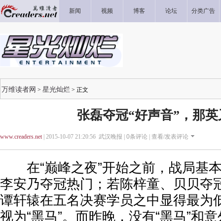
新闻
视频
博客
论坛
分类广告
万维读者网
星光灿烂
>
> 正文
张磊夺冠“好声音”，那英
www.creaders.net
| 2015-10-07 21:20:56 武汉晚报 |
0
条评论 |
查看/发表评论
在“巅峰之夜”开始之前，战局基本
李安乃夺冠热门；若陈梓童、贝贝夺
谭轩辕在五名决赛学员之中显得最为
视为“黑马”。而昨晚，没有“黑马”和意