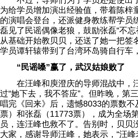
不过，导师们为了学员还是使出了
为给学员增加演出经验值，带着陈梓
的演唱会登台，还派健身教练帮学员
磊见了民谣偶像老狼，鼓励张磊“不忘
从基础开始教贝贝，还送了她一把签
学员谭轩辕带到了台湾环岛骑自行车
“民谣嗓”赢了，武汉姑娘败了
在汪峰和庾澄庆的导师混战中，汪
过“她下去，我不答应”。但昨晚，第
唱完《回来》后，遗憾8033的票数不及
票）和张磊（11773票），成为全场
员，连汪峰也救不了。告别时，贝贝
大家，感谢导师汪峰，她表示，“汪峰