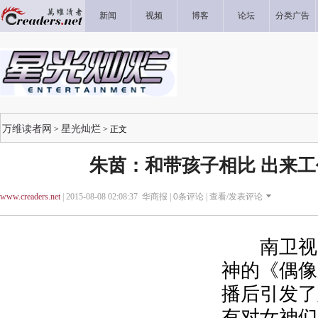
新闻
视频
博客
论坛
分类广告
万维读者网
星光灿烂
>
> 正文
朱茵：和带孩子相比 出来
www.creaders.net
| 2015-08-08 02:08:37 华商报 |
0
条评论 |
查看/发表评论
南卫视大
神的《偶像
播后引发了
有对女神们