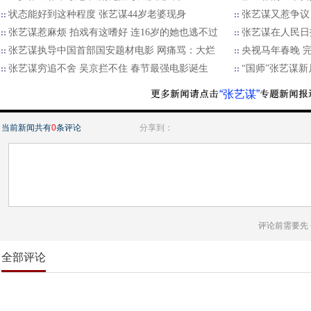
状态能好到这种程度 张艺谋44岁老婆现身
张艺谋又惹争议
张艺谋惹麻烦 拍戏有这嗜好 连16岁的她也逃不过
张艺谋在人民日
张艺谋执导中国首部国安题材电影 网痛骂：大烂
央视马年春晚 
张艺谋穷追不舍 吴京拦不住 春节最强电影诞生
“国师”张艺谋
“张艺谋”
当前新闻共有
0
条评论
分享到：
评论前需要先
全部评论