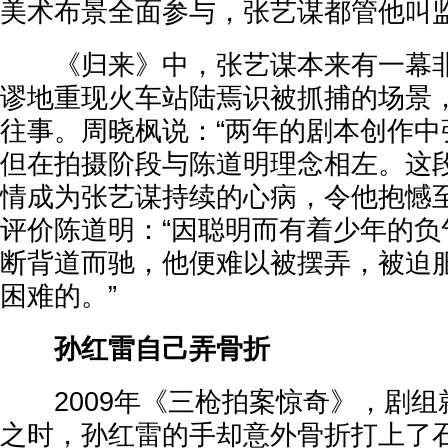
美术布景全面参与，张艺谋都管他叫
《归来》中，张艺谋本来有一幕非
谬地重现火车站陆焉识被抓捕的场景
往事。周晓枫说：“两年的剧本创作中
但在拍摄阶段与陈道明理念相左。这
情成为张艺谋持续的心病，令他抱憾至
评价陈道明：“因聪明而有着少年的负
断背道而驰，他便难以被摆弄，被迫
困难的。”
孙红雷自己弄骨折
2009年《三枪拍案惊奇》，剧组
之时，孙红雷的手却意外骨折打上了