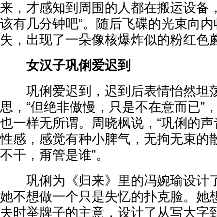
来，才感知到周围的人都在搬运设备，
该有几分钟吧”。随后飞碟的光束向内
失，出现了一朵像核爆炸似的粉红色
女汉子巩俐爱迟到
巩俐爱迟到，迟到后表情怡然坦荡
思，“但绝非傲慢，只是不在意而已”
也一样无所谓。周晓枫说，“巩俐的声
性感，感觉有种小脾气，无拘无束的
不干，甭管是谁”。
巩俐为《归来》里的冯婉瑜设计了
她不想做一个只是失忆的扑克脸。她
夫时举牌子的主意，设计了从写大字