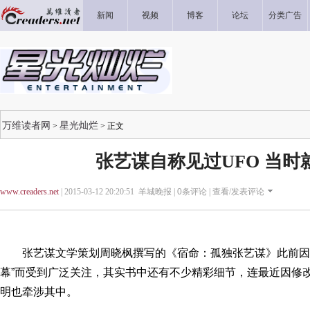
新闻
视频
博客
论坛
分类广告
万维读者网
星光灿烂
>
> 正文
张艺谋自称见过UFO 当时
www.creaders.net
| 2015-03-12 20:20:51 羊城晚报 |
0
条评论 |
查看/发表评论
张艺谋文学策划周晓枫撰写的《宿命：孤独张艺谋》此前因爆
幕”而受到广泛关注，其实书中还有不少精彩细节，连最近因修
明也牵涉其中。