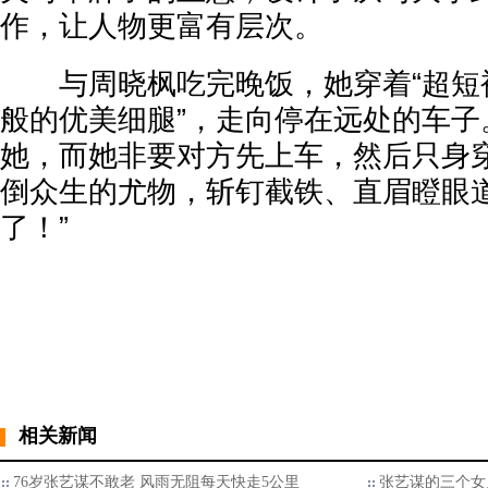
作，让人物更富有层次。
与周晓枫吃完晚饭，她穿着“超短
般的优美细腿”，走向停在远处的车子
她，而她非要对方先上车，然后只身穿
倒众生的尤物，斩钉截铁、直眉瞪眼
了！”
相关新闻
76岁张艺谋不敢老 风雨无阻每天快走5公里
张艺谋的三个女人