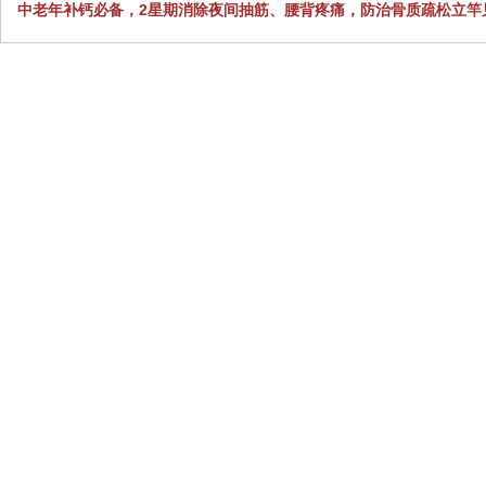
中老年补钙必备，2星期消除夜间抽筋、腰背疼痛，防治骨质疏松立竿