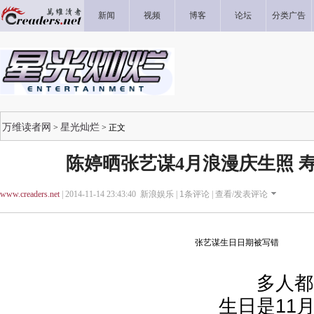
新闻
视频
博客
论坛
分类广告
万维读者网
星光灿烂
>
> 正文
陈婷晒张艺谋4月浪漫庆生照 
www.creaders.net
| 2014-11-14 23:43:40 新浪娱乐 |
1
条评论 |
查看/发表评论
张艺谋生日日期被写错
多人都以
生日是11