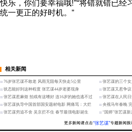
快乐，你们要幸福哦!”“将错就错已
统一更正的好时机。”
相关新闻
76岁张艺谋不敢老 风雨无阻每天快走5公里
张艺谋的三个女人
状态能好到这种程度 张艺谋44岁老婆现身
张艺谋又惹争议
张艺谋惹麻烦 拍戏有这嗜好 连16岁的她也逃不过
张艺谋在人民日
张艺谋执导中国首部国安题材电影 网痛骂：大烂
央视马年春晚 
张艺谋穷追不舍 吴京拦不住 春节最强电影诞生
“国师”张艺谋
“张艺谋”