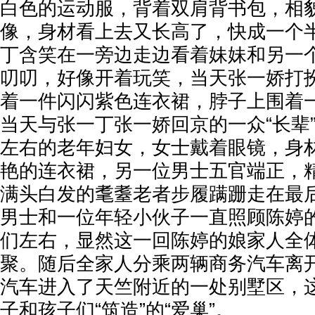
白色的运动服，背着双肩背书包，相
像，身材看上去又长高了，快成一个
丁含笑在一旁边走边看着妹妹和另一
叨叨，好像开着玩笑，当天张一娇打扮
着一件闪闪紫色连衣裙，脖子上围着
当天与张一丁张一娇回京的一众“长辈
左右的老年妇女，女士戴着眼镜，身
艳的连衣裙，另一位男士五官端正，
满头白发的耄耋老者步履蹒跚走在最
男士和一位年轻小伙子一直照顾陈婷
们左右，显然这一回陈婷的娘家人全
聚。随后全家人分乘两辆商务汽车离
汽车进入了天竺附近的一处别墅区，
子和孩子们“筑造”的“爱巢”。