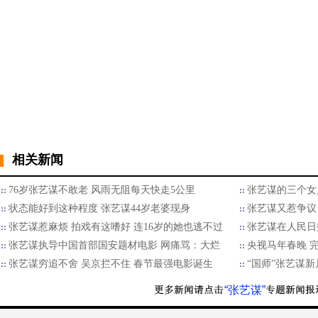
相关新闻
76岁张艺谋不敢老 风雨无阻每天快走5公里
张艺谋的三个女人
状态能好到这种程度 张艺谋44岁老婆现身
张艺谋又惹争议
张艺谋惹麻烦 拍戏有这嗜好 连16岁的她也逃不过
张艺谋在人民日
张艺谋执导中国首部国安题材电影 网痛骂：大烂
央视马年春晚 
张艺谋穷追不舍 吴京拦不住 春节最强电影诞生
“国师”张艺谋
“张艺谋”