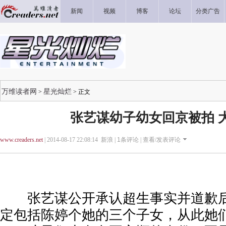
新闻
视频
博客
论坛
分类广告
万维读者网
星光灿烂
>
> 正文
张艺谋幼子幼女回京被拍 
www.creaders.net
| 2014-08-17 22:08:14 新浪 |
1
条评论 |
查看/发表评论
张艺谋公开承认超生事实并道歉后
定包括陈婷个她的三个子女，从此她们