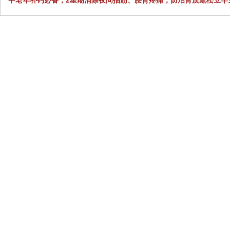
中老年补钙必备，2星期消除夜间抽筋、腰背疼痛，防治骨质疏松立竿