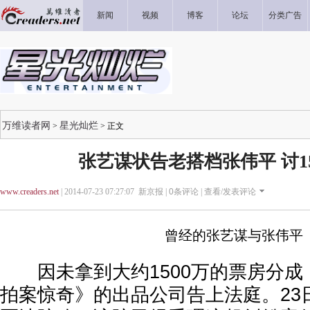
新闻
视频
博客
论坛
分类广告
万维读者网
星光灿烂
>
> 正文
张艺谋状告老搭档张伟平 讨1
www.creaders.net
| 2014-07-23 07:27:07 新京报 |
0
条评论 |
查看/发表评论
曾经的张艺谋与张伟平
因未拿到大约1500万的票房分成
拍案惊奇》的出品公司告上法庭。23