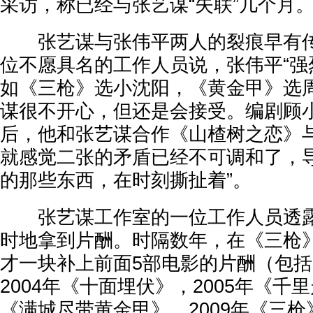
采访，称已经与张艺谋“失联”几个月
张艺谋与张伟平两人的裂痕早有传
位不愿具名的工作人员说，张伟平“强
如《三枪》选小沈阳，《黄金甲》选
谋很不开心，但还是会接受。编剧顾小
后，他和张艺谋合作《山楂树之恋》
就感觉二张的矛盾已经不可调和了，导
的那些东西，在时刻撕扯着”。
张艺谋工作室的一位工作人员透露
时地拿到片酬。时隔数年，在《三枪
才一块补上前面5部电影的片酬（包括2
2004年《十面埋伏》，2005年《千里
《满城尽带黄金甲》，2009年《三