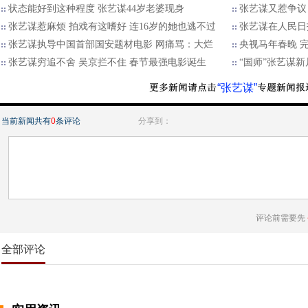
状态能好到这种程度 张艺谋44岁老婆现身
张艺谋又惹争议
张艺谋惹麻烦 拍戏有这嗜好 连16岁的她也逃不过
张艺谋在人民日
张艺谋执导中国首部国安题材电影 网痛骂：大烂
央视马年春晚 
张艺谋穷追不舍 吴京拦不住 春节最强电影诞生
“国师”张艺谋
“张艺谋”
当前新闻共有
0
条评论
分享到：
评论前需要先
全部评论