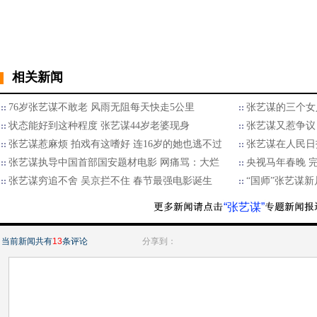
相关新闻
76岁张艺谋不敢老 风雨无阻每天快走5公里
张艺谋的三个女人
状态能好到这种程度 张艺谋44岁老婆现身
张艺谋又惹争议
张艺谋惹麻烦 拍戏有这嗜好 连16岁的她也逃不过
张艺谋在人民日
张艺谋执导中国首部国安题材电影 网痛骂：大烂
央视马年春晚 
张艺谋穷追不舍 吴京拦不住 春节最强电影诞生
“国师”张艺谋
“张艺谋”
当前新闻共有
13
条评论
分享到：