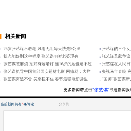
相关新闻
76岁张艺谋不敢老 风雨无阻每天快走5公里
张艺谋的三个女人
状态能好到这种程度 张艺谋44岁老婆现身
张艺谋又惹争议
张艺谋惹麻烦 拍戏有这嗜好 连16岁的她也逃不过
张艺谋在人民日
张艺谋执导中国首部国安题材电影 网痛骂：大烂
央视马年春晚 
张艺谋穷追不舍 吴京拦不住 春节最强电影诞生
“国师”张艺谋
“张艺谋”
当前新闻共有
5
条评论
分享到：