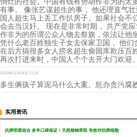
倒灶的社会。中国有钱有势胡作非为的太多
有事。 像张艺谋超生的事， 他还理直气壮
国人超生马上丢工作扒房子。如果社会不公
会去当汉奸。 现在是非常时期， 共产党
作非为的所谓公众人物去祭旗，依法让他坐
凭什么老百姓独生子女去保家卫国， 他们
在后方搞很多女人捞名超生偷国库欺压百姓
再次打进来时，中国人个个去开大门欢迎
2013年12月04日 12:26
多生俩孩子算泥马什么大案。惩办贪污腐败
实用资讯
抗癌明星组合 多年口碑保证！天然植物萃取 有效对抗癌细胞