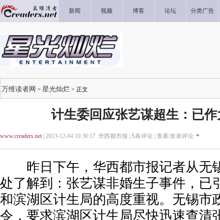
新闻
视频
博客
论坛
分类广告
万维读者网
星光灿烂
>
> 正文
计生委回应张艺谋超生：已作
www.creaders.net
| 2013-12-04 10:30:17 华西都市报 |
5
条评论 |
查看/发表评论
昨日下午，华西都市报记者从无锡
处了解到：张艺谋非婚生子事件，已
和滨湖区计生局的高度重视。无锡市
令，要求滨湖区计生局尽快迅速查清