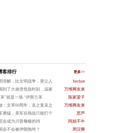
博客排行
更多>>
明溶解，比文明战争，更让人
hechun
国到了大崩溃危急时刻，温家
万维网友来
文革”就是一场 “伊斯兰革
陈家梁子
放：文革60周年，哀之复哀之
万维网友来
军勇猛，美军在韩战只能打个
思芦
尼会成为川普儆猴的鸡
阿妞不牛
国会不会被伊朗拖垮？
周汉卿