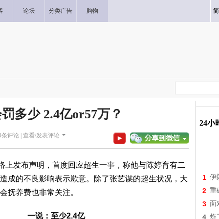
客
论坛
分类广告
购物
简
多少 2.4亿or57万？
24
0
条评论 |
查看/发表评论
络上发布声明，首度回应超生一事，称他与陈婷育有二
1
伊
造成的不良影响表示歉意。除了张艺谋的超生状况，大
2
重
会抚养费也非常关注。
3
面
一说：至少2.4亿
4
炸