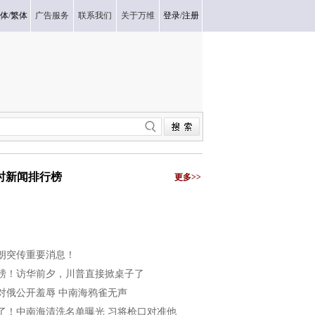
体
/
繁体
广告服务
联系我们
关于万维
登录
/
注册
小时新闻排行榜
更多>>
朗突传重要消息！
磅！访华前夕，川普直接掀桌子了
对俄公开羞辱 中南海鸦雀无声
了！中南海清洗名单曝光 习将枪口对准他