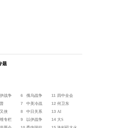
专题
6
11
伊战争
俄乌战争
四中全会
7
12
普
中美冷战
何卫东
8
13
又侠
中日关系
AI
9
14
维专栏
以伊战争
大S
10
15
共两会
委内瑞拉
洛杉矶大火