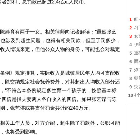
两者加和，总罚款已超过2.4亿元人民币。
1
红
2
习
婷育有两子一女。相关律师向记者解读：“虽然张艺
3
女
子也涉及到超生问题，也得有相关罚款，但至于罚多少，
4
伊
收入情况来定，但他公众人物的身份，可能也会对裁定
5
重
6
面
7
炸
例》规定推算，实际收入是城镇居民年人均可支配收
8
朝
，除交纳规定社会抚养费外，对其超出人均收入部分还
9
突
，“不符合本条例规定多生育一个孩子的，按照基本标
10
4
个四倍是指夫妻两人各自收入的四倍。如果张艺谋与陈
则，张艺谋或将支付罚金共计约240万元。
关工作人员，对方介绍，超生除了罚款外，公职可能
，也将受到影响。