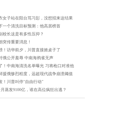
衣女子站在阳台骂习彭，没想招来这结果
下一个清洗目标预测：他高居榜首
副校长这是有多性压抑？
朗突传重要消息！
磅！访华前夕，川普直接掀桌子了
对俄公开羞辱 中南海鸦雀无声
了！中南海清洗名单曝光 习将枪口对准他
鲜援俄惨烈程度，远超现代战争崩溃阈值
发！川普叫停“自由行动”
个月蒸发9100亿，谁在高位疯狂出逃？