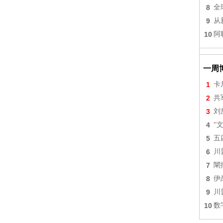
8
全
9
从
10
阿
一周
1
卡
2
共
3
刘
4
“
5
五
6
川
7
闡
8
伊
9
川
10
数