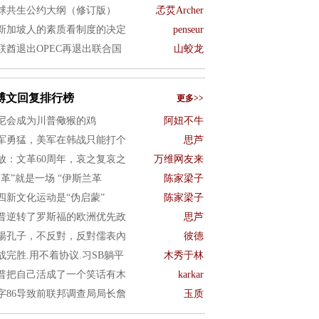
球共生公约大纲（修订版）
孞烎Archer
新加坡人的素质看制度的决定
penseur
联酋退出OPEC再退出联合国
山蛟龙
博文回复排行榜
更多>>
尼会成为川普儆猴的鸡
阿妞不牛
军勇猛，美军在韩战只能打个
思芦
放：文革60周年，哀之复哀之
万维网友来
文革”就是一场 “伊斯兰革
陈家梁子
四新文化运动是“伪启蒙”
陈家梁子
普逆转了罗斯福的欧洲优先政
思芦
揚孔子，不反對，反對儒表內
彼德
战完胜.用不着协议.习SB躺平
木秀于林
普把自己活成了一个笑话有木
karkar
字86导致前联邦调查局局长詹
玉质