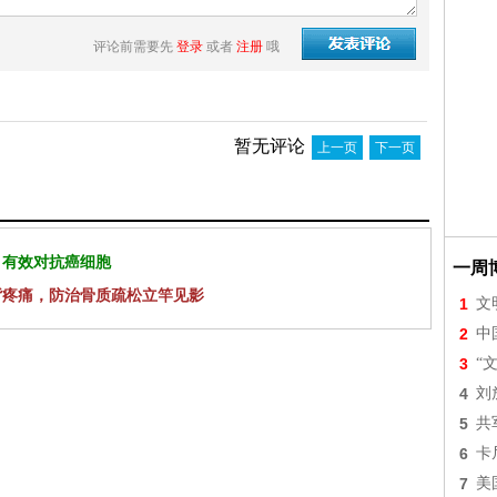
评论前需要先
登录
或者
注册
哦
暂无评论
上一页
下一页
 有效对抗癌细胞
一周
背疼痛，防治骨质疏松立竿见影
1
文
2
中
3
“
4
刘
5
共
6
卡
7
美