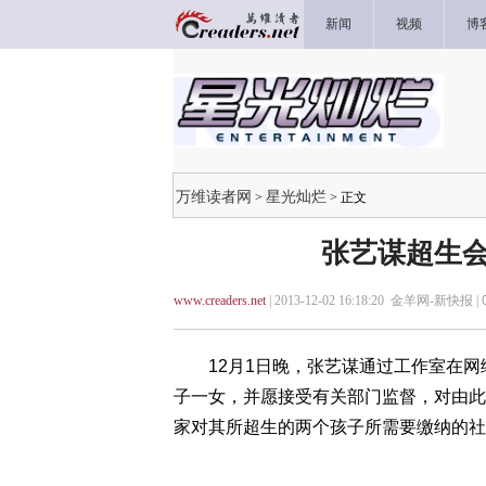
新闻
视频
博
万维读者网
星光灿烂
>
> 正文
张艺谋超生会罚
www.creaders.net
| 2013-12-02 16:18:20 金羊网-新快报 |
12月1日晚，张艺谋通过工作室在网
子一女，并愿接受有关部门监督，对由此
家对其所超生的两个孩子所需要缴纳的社