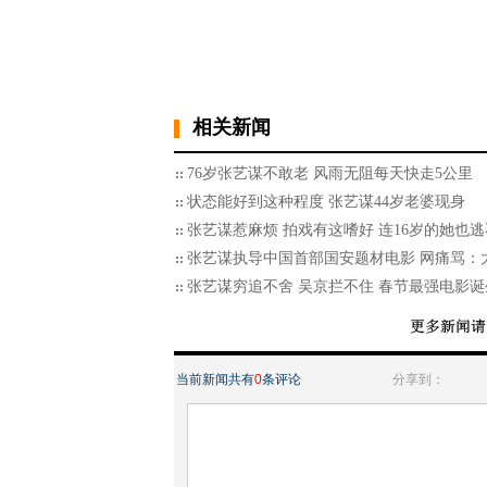
相关新闻
76岁张艺谋不敢老 风雨无阻每天快走5公里
状态能好到这种程度 张艺谋44岁老婆现身
张艺谋惹麻烦 拍戏有这嗜好 连16岁的她也
张艺谋执导中国首部国安题材电影 网痛骂：
张艺谋穷追不舍 吴京拦不住 春节最强电影诞
当前新闻共有
0
条评论
分享到：