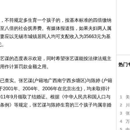
不符规定多生育一个孩子的，按基本标准的四倍缴纳
至八倍的社会抚养费。有媒体报道指，如果夫妇两人属
妻应以无锡市城镇居民人均可支配收入为35663元为基
元。
谋的态度表示欢迎，同时希望张艺谋能按法律法规主
热门
用作计算罚款金额之用。
实。张艺谋(户籍地广西南宁西乡塘区)与陈婷 (户籍
001年、2004年、2006年在北京出生)，均未取得计
011年9月领取了结婚证。根据《中华人民共和国人口与
1
美
条例》等规定，张艺谋与陈婷生育的三个孩子均属非婚
2
川
3
张
4
万
5
中