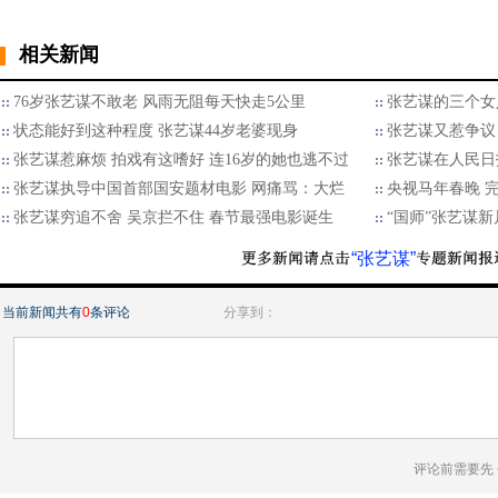
相关新闻
76岁张艺谋不敢老 风雨无阻每天快走5公里
张艺谋的三个女人
状态能好到这种程度 张艺谋44岁老婆现身
张艺谋又惹争议
张艺谋惹麻烦 拍戏有这嗜好 连16岁的她也逃不过
张艺谋在人民日
张艺谋执导中国首部国安题材电影 网痛骂：大烂
央视马年春晚 
张艺谋穷追不舍 吴京拦不住 春节最强电影诞生
“国师”张艺谋
“张艺谋”
当前新闻共有
0
条评论
分享到：
评论前需要先