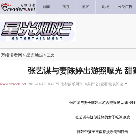
新闻
视频
博客
论坛
分类广告
万维读者网
星光灿烂
>
> 正文
张艺谋与妻陈婷出游照曝光 甜蜜
www.creaders.net
| 2013-11-17 10:47:25 南都娱乐周刊 |
0
条评论 |
查看/发表评论
张艺谋与妻子陈婷出游合照曝光 甜蜜搂腰
张艺谋与疑似陈婷的女子吃冰激凌
陈婷带孩子被南都娱乐周刊目击