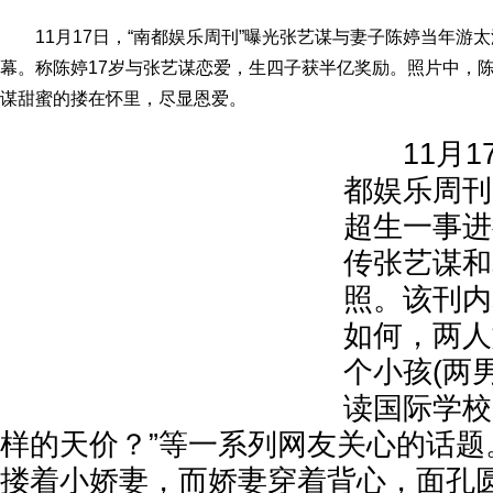
11月17日，“南都娱乐周刊”曝光张艺谋与妻子陈婷当年游
幕。称陈婷17岁与张艺谋恋爱，生四子获半亿奖励。照片中，
谋甜蜜的搂在怀里，尽显恩爱。
11月17
都娱乐周刊
超生一事进
传张艺谋和
照。该刊内
如何，两人
个小孩(两
读国际学校
样的天价？”等一系列网友关心的话题
搂着小娇妻，而娇妻穿着背心，面孔