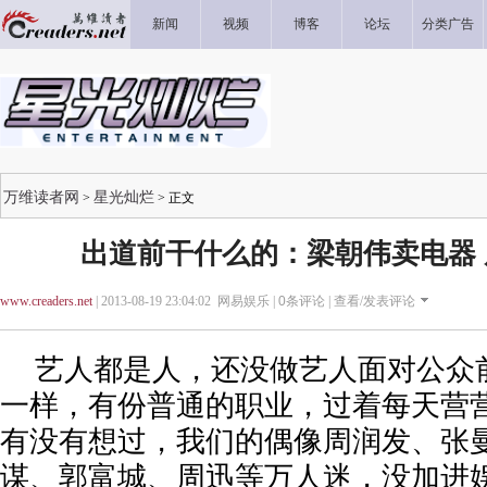
新闻
视频
博客
论坛
分类广告
万维读者网
星光灿烂
>
> 正文
出道前干什么的：梁朝伟卖电器
www.creaders.net
| 2013-08-19 23:04:02 网易娱乐 |
0
条评论 |
查看/发表评论
艺人都是人，还没做艺人面对公众
一样，有份普通的职业，过着每天营
有没有想过，我们的偶像周润发、张
谋、郭富城、周迅等万人迷，没加进