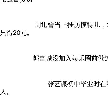
周迅曾当上挂历模特儿，每
只得20元。
郭富城没加入娱乐圈前做过
张艺谋初中毕业时在纺织
人。