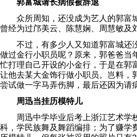
郭富城请长病假被辞退
众所周知，还没成为艺人的郭富城
曾经为过邝美云、陈慧娴、周慧敏及
不过，有多少人又知道郭富城还没
做过金行小职员呢？原来，郭爸爸当
忙打理自己开设的小金行，于是在郭
让他去某大金饰行做小职员。岂料，
尝试做一字马弄伤脚，最后还因为请
周迅当挂历模特儿
周迅中学毕业后考上浙江艺术学校
科，学民族舞及舞蹈编排；为了赚学