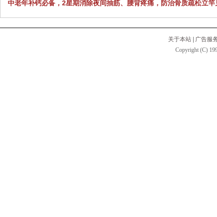
中老年补钙必备，2星期消除夜间抽筋、腰背疼痛，防治骨质疏松立竿
关于本站
|
广告服
Copyright (C) 199