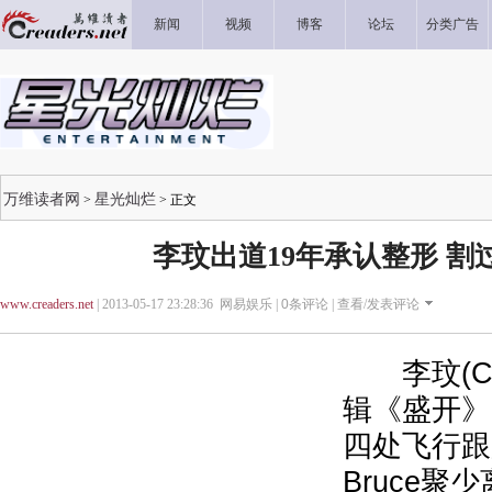
新闻
视频
博客
论坛
分类广告
万维读者网
星光灿烂
>
> 正文
李玟出道19年承认整形 割
www.creaders.net
| 2013-05-17 23:28:36 网易娱乐 |
0
条评论 |
查看/发表评论
李玟(Co
辑《盛开》
四处飞行跟
Bruce聚