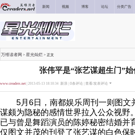
新闻
视频
博客
论坛
分类广告
万维读者网
星光灿烂
>
> 正文
张伟平是“张艺谋超生门”始
www.creaders.net
| 2013-05-13 18:10:34 新浪 |
0
条评论 |
查看/发表评论
5月6日，南都娱乐周刊一则图文
谋颇为隐秘的感情世界拉入公众视野
已与曾是舞蹈演员的陈婷秘密结婚并
仅图文并茂的刊登了张艺谋的白色保