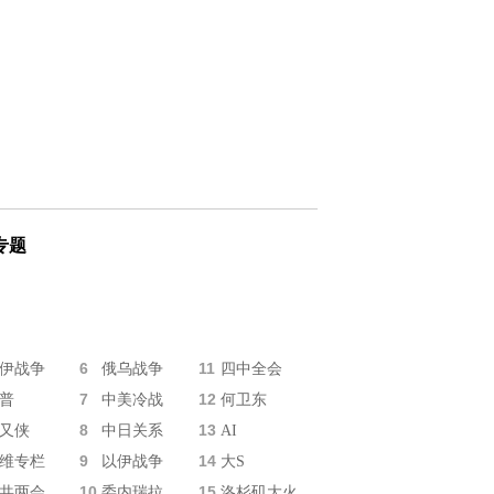
专题
6
11
伊战争
俄乌战争
四中全会
7
12
普
中美冷战
何卫东
8
13
又侠
中日关系
AI
9
14
维专栏
以伊战争
大S
10
15
共两会
委内瑞拉
洛杉矶大火