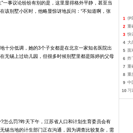
”一事议论纷纷有别的是，这里显得格外平静，甚至当
在该别墅小区时，他略显惊讶地反问：“不知道啊，张
1
伊
2
重
3
快
4
大
十分低调，她的3个子女都是在北京一家知名医院出
5
面
在无锡上过幼儿园，但很多时候别墅里都是陈婷的父母
6
炸
7
重
8
重
9
中
10
习
?怎么罚?昨天下午，江苏省人口和计划生育委员会有
无锡当地的计生部门正在沟通，因为调查比较复杂，需