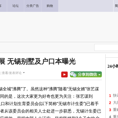
客
论坛
分类广告
购物
简
展 无锡别墅及户口本曝光
24
|
查看/发表评论
城“沸腾”了。虽然这种“沸腾”随着“无锡女婿”张艺谋
1
快
同的是，这次大家更为好奇也更为关注：张艺谋到
2
大
人口和计划生育委员会(以下简称“无锡市计生委”)已着手
3
重
者从该委员会的相关人士处进一步获悉，无锡计生委已
4
重