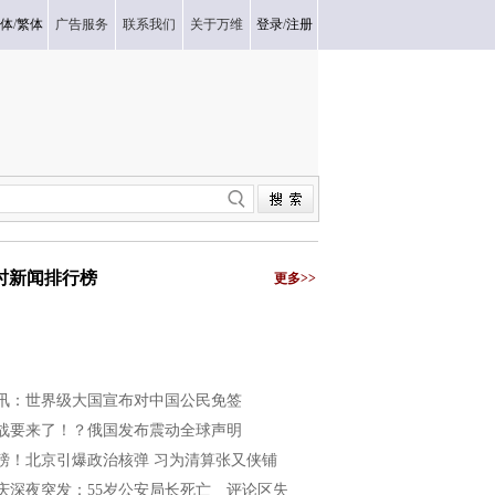
体
/
繁体
广告服务
联系我们
关于万维
登录
/
注册
小时新闻排行榜
更多>>
讯：世界级大国宣布对中国公民免签
战要来了！？俄国发布震动全球声明
磅！北京引爆政治核弹 习为清算张又侠铺
庆深夜突发：55岁公安局长死亡 评论区失