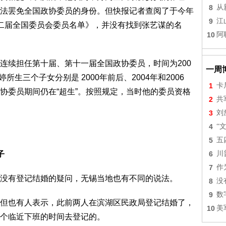
8
从
法罢免全国政协委员的身份。但快报记者查阅了于今年
9
江
二届全国委员会委员名单》，并没有找到张艺谋的名
10
阿
续担任第十届、第十一届全国政协委员，时间为200
一周
所生三个子女分别是 2000年前后、2004年和2006
1
卡
协委员期间仍在“超生”。按照规定，当时他的委员资格
2
共
3
刘
4
“
5
五
子
6
川
7
作
有登记结婚的疑问，无锡当地也有不同的说法。
8
没
9
数
也有人表示，此前两人在滨湖区民政局登记结婚了，
10
美
个临近下班的时间去登记的。