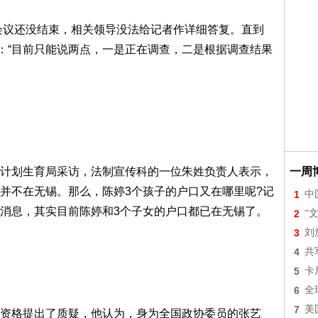
会议还没结束，相关领导没法给记者作详细答复。直到
复：“目前只能说两点，一是正在调查，二是根据调查结果
划生育局采访，法制宣传科的一位朱姓负责人表示，
一周
并不在无锡。那么，陈婷3个孩子的户口又在哪里呢?记
1
中
消息，其实目前陈婷和3个子女的户口都已在无锡了。
2
“
3
刘
4
共
5
卡
6
全
7
美
格提出了质疑，他认为，身为全国政协委员的张艺