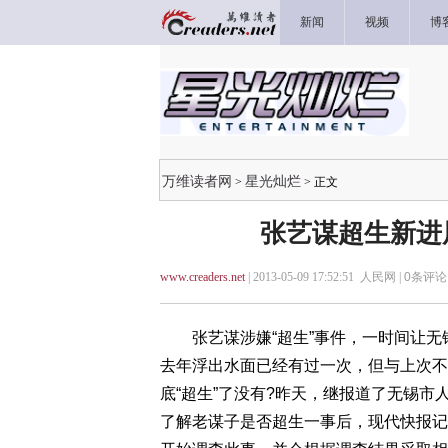
新闻
视频
博
万维读者网
星光灿烂
>
> 正文
张艺谋超生新进
www.creaders.net
| 2013-05-09 17:52:51 人民网 |
0
条评论 
张艺谋涉嫌“超生”事件，一时间让无锡全
去年浮出水面已经有过一次，但与上次不
底“超生”了没有?昨天，继报道了无锡市
了解老谋子是否超生一事后，现代快报记