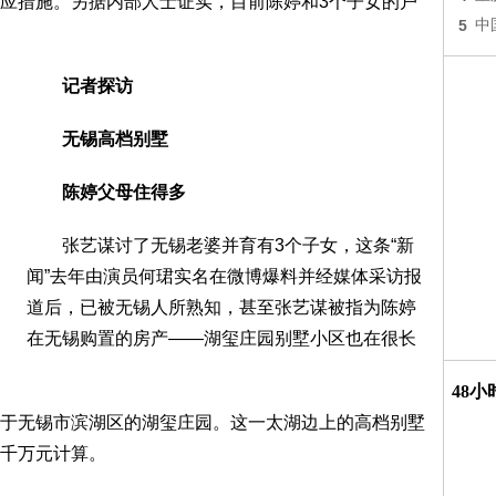
应措施。另据内部人士证实，目前陈婷和3个子女的户
5
中
记者探访
无锡高档别墅
陈婷父母住得多
张艺谋讨了无锡老婆并育有3个子女，这条“新
闻”去年由演员何珺实名在微博爆料并经媒体采访报
道后，已被无锡人所熟知，甚至张艺谋被指为陈婷
在无锡购置的房产——湖玺庄园别墅小区也在很长
48
无锡市滨湖区的湖玺庄园。这一太湖边上的高档别墅
千万元计算。