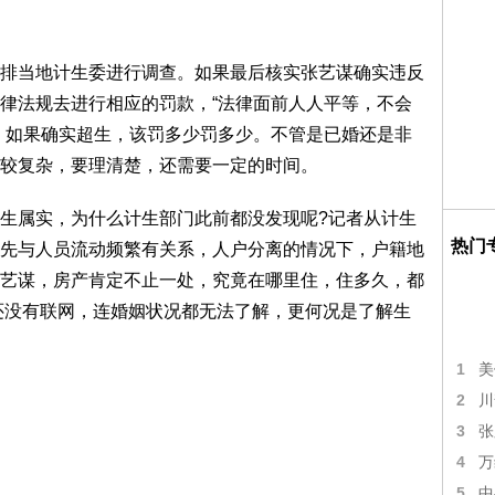
当地计生委进行调查。如果最后核实张艺谋确实违反
律法规去进行相应的罚款，“法律面前人人平等，不会
，如果确实超生，该罚多少罚多少。不管是已婚还是非
较复杂，要理清楚，还需要一定的时间。
属实，为什么计生部门此前都没发现呢?记者从计生
热门
先与人员流动频繁有关系，人户分离的情况下，户籍地
艺谋，房产肯定不止一处，究竟在哪里住，住多久，都
还没有联网，连婚姻状况都无法了解，更何况是了解生
1
美
2
川
3
张
4
万
5
中