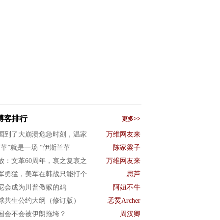
博客排行
更多>>
国到了大崩溃危急时刻，温家
万维网友来
文革”就是一场 “伊斯兰革
陈家梁子
放：文革60周年，哀之复哀之
万维网友来
军勇猛，美军在韩战只能打个
思芦
尼会成为川普儆猴的鸡
阿妞不牛
球共生公约大纲（修订版）
孞烎Archer
国会不会被伊朗拖垮？
周汉卿