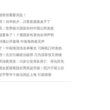
朗突传重要消息！
磅！访华前夕，川普直接掀桌子了
讯：世界级大国宣布对中国公民免签
战要来了！？俄国发布震动全球声明
对俄公开羞辱 中南海鸦雀无声
了！中南海清洗名单曝光 习将枪口对准他
磅！北京引爆政治核弹 习为清算张又侠铺
庆深夜突发：55岁公安局长死亡 评论区失
国女星观看脱衣秀风波升级！照片不堪入目
近平带半个政治局赴上海 引发猜测