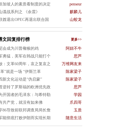
新加坡人的素质看制度的决定
penseur
山谍战系列之 《余震》
麒麟儿
联酋退出OPEC再退出联合国
山蛟龙
博文回复排行榜
更多>>
尼会成为川普儆猴的鸡
阿妞不牛
军勇猛，美军在韩战只能打个
思芦
放：文革60周年，哀之复哀之
万维网友来
文革”就是一场 “伊斯兰革
陈家梁子
四新文化运动是“伪启蒙”
陈家梁子
普逆转了罗斯福的欧洲优先政
思芦
为开国者的毛泽东：与希特勒
学园
有共产党，就没有如来佛
爪四哥
字86导致前联邦调查局局长詹
玉质
军能彻底打败伊朗而实现长期
随意生活