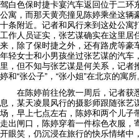
驾白色保时捷卡宴汽车返回位于二环
公寓，而那天黄亮撞见陈婷乘坐这辆
十条附近。记者和风行来到这处公寓
工作人员证实，张艺谋确实在这里居
来，除了保时捷之外，还有路虎等豪
年轻女士和小男孩坐过张艺谋的汽车
里，但不知与张艺谋是何关系，记者
婷和“张公子”，“张小姐”在北京的寓所
在陈婷前往伦敦一周后，记者获悉
息，某天凌晨风行的摄影师跟随张艺
场，早上七点左右，陈婷和两个儿子
走出闸口，陈婷穿着一件棕色衣服，
开眼笑，仍沉浸在旅行的快乐情绪中