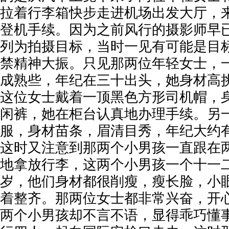
拉着行李箱快步走进机场出发大厅，来
登机手续。因为之前风行的摄影师早
列为拍摄目标，当时一见有可能是目
禁精神大振。只见那两位年轻女士，
成熟些，年纪在三十出头，她身材高
这位女士戴着一顶黑色方形司机帽，
闲裤，她在柜台认真地办理手续。另
服，身材苗条，眉清目秀，年纪大约
这时又注意到那两个小男孩一直跟在
地拿放行李，这两个小男孩一个十一
岁，他们身材都很削瘦，瘦长脸，小
着整齐。那两位女士都非常兴奋，开
两个小男孩却不言不语，显得乖巧懂