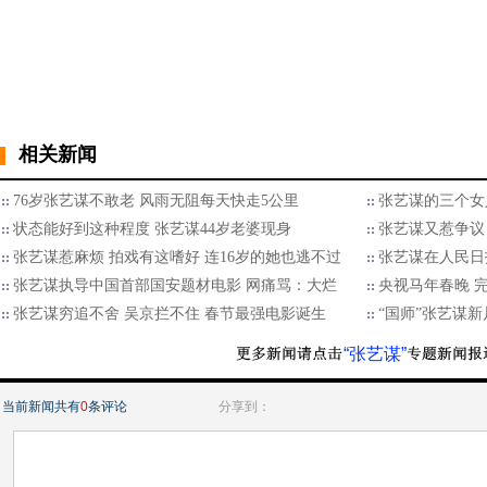
相关新闻
76岁张艺谋不敢老 风雨无阻每天快走5公里
张艺谋的三个女人
状态能好到这种程度 张艺谋44岁老婆现身
张艺谋又惹争议
张艺谋惹麻烦 拍戏有这嗜好 连16岁的她也逃不过
张艺谋在人民日
张艺谋执导中国首部国安题材电影 网痛骂：大烂
央视马年春晚 
张艺谋穷追不舍 吴京拦不住 春节最强电影诞生
“国师”张艺谋
“张艺谋”
当前新闻共有
0
条评论
分享到：