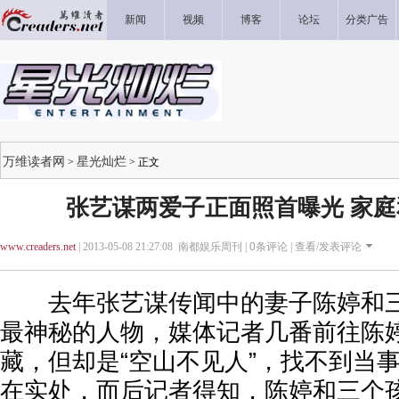
新闻
视频
博客
论坛
分类广告
万维读者网
星光灿烂
>
> 正文
张艺谋两爱子正面照首曝光 家
www.creaders.net
| 2013-05-08 21:27:08 南都娱乐周刊 |
0
条评论 |
查看/发表评论
去年张艺谋传闻中的妻子陈婷和三
最神秘的人物，媒体记者几番前往陈
藏，但却是“空山不见人”，找不到当
在实处，而后记者得知，陈婷和三个