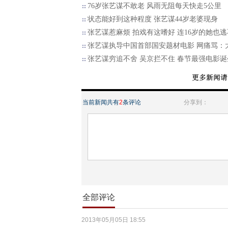
76岁张艺谋不敢老 风雨无阻每天快走5公里
状态能好到这种程度 张艺谋44岁老婆现身
张艺谋惹麻烦 拍戏有这嗜好 连16岁的她也
张艺谋执导中国首部国安题材电影 网痛骂：
张艺谋穷追不舍 吴京拦不住 春节最强电影诞
当前新闻共有
2
条评论
分享到：
全部评论
2013年05月05日 18:55