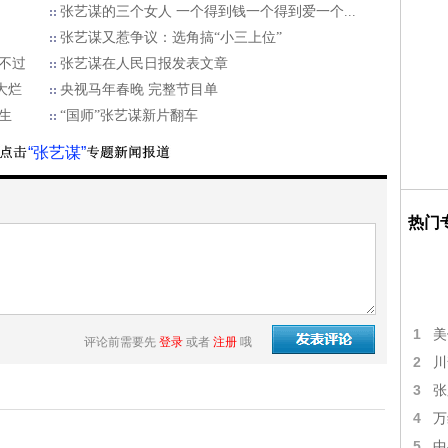
张艺谋的三个女人 一个得到钱一个得到爱一个...
张艺谋又惹争议：选角搞“小三上位”
逃不过
张艺谋在人民日报发表文章
大烂
央视马年春晚 完整节目单
生
“国师”张艺谋新片翻车
“张艺谋”
热门
1
美
评论前需要先
登录
或者
注册
哦
2
川
3
张
4
万
5
中