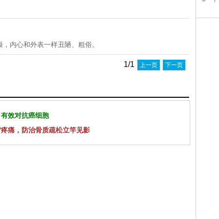
极，内心和外表一样丑陋、粗俗。
1/1
上一页
下一页
 有效对抗癌细胞
背疼痛，防治骨质疏松立竿见影