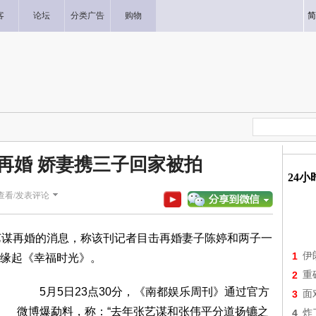
客
论坛
分类广告
购物
简
再婚 娇妻携三子回家被拍
24
查看/发表评论
谋再婚的消息，称该刊记者目击再婚妻子陈婷和两子一
1
伊
缘起《幸福时光》。
2
重
5月5日23点30分，《南都娱乐周刊》通过官方
3
面
微博爆勐料，称：“去年张艺谋和张伟平分道扬镳之
4
炸