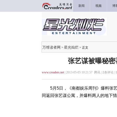
新闻
视频
博
万维读者网
星光灿烂
>
> 正文
张艺谋被曝秘密
www.creaders.net
| 2013-05-05 10:21:57 腾讯 |
2
条评论 |
5月5日，《南都娱乐周刊》爆料张艺
同返回张艺谋公寓，并爆料两人的地下情