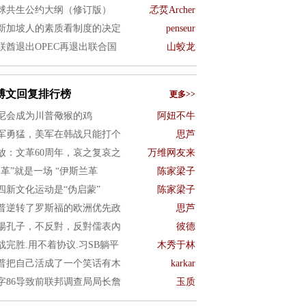
球共生公约大纲（修订版）
孞烎Archer
新加坡人的素质看制度的决定
penseur
联酋退出OPEC再退出联合国
山蛟龙
博文回复排行榜
更多>>
尼会成为川普儆猴的鸡
阿妞不牛
军勇猛，美军在韩战只能打个
思芦
放：文革60周年，哀之复哀之
万维网友来
文革”就是一场 “伊斯兰革
陈家梁子
四新文化运动是“伪启蒙”
陈家梁子
普逆转了罗斯福的欧洲优先政
思芦
揚孔子，不反對，反對儒表內
彼德
战完胜.用不着协议.习SB躺平
木秀于林
普把自己活成了一个笑话有木
karkar
字86导致前联邦调查局局长詹
玉质