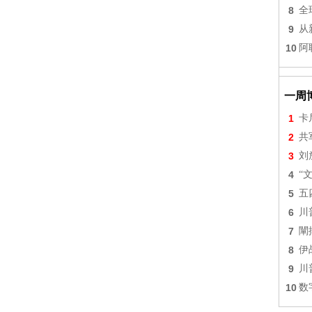
8
全
9
从
10
阿
一周
1
卡
2
共
3
刘
4
“
5
五
6
川
7
闡
8
伊
9
川
10
数