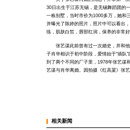
30日出生于江苏无锡，是无锡舞蹈团的
一栋别墅，当时市价为1000多万，她和
并曝光了陈婷的照片，照片中可以看出，
练，肌肤白皙，唇部红润，保养的非常好
张艺谋此前曾有过一次婚史，并和他一
子肖华相识于初中阶段，爱情始于“插队”
到了两个不同的厂子里，1978年张艺谋和
艺谋与肖华离婚。因拍摄《红高粱》张艺
相关新闻