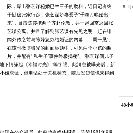
际，爆出张艺谋秘婚已生三子的勐料，近日记者终
5
习
于勘破张家行踪，张艺谋娇妻爱子“千唿万唤始出
来”，目击陈婷携两子齐赴伦敦，并一起回京返回张
艺谋公寓。并且了解到张艺谋有先见之明，赶在绯
闻外传之前与陈婷急办结婚证的内幕……周一见”。
在该刊微博曝光的封面标题中，可见两个小孩的照
片，并配有“‘私生子’事件终极揭秘”、“张艺谋俩儿子
 地下情缘起《幸福时光》”等字眼。此消息被曝光后，新
小姐求证，但电话处于关机状态，随后发短信也未得到
48
在公众视野。此前曾有媒体报道，陈婷1981年9月