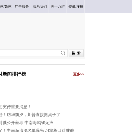
体
/
繁体
广告服务
联系我们
关于万维
登录
/
注册
小时新闻排行榜
更多>>
朗突传重要消息！
磅！访华前夕，川普直接掀桌子了
对俄公开羞辱 中南海鸦雀无声
了！中南海清洗名单曝光 习将枪口对准他