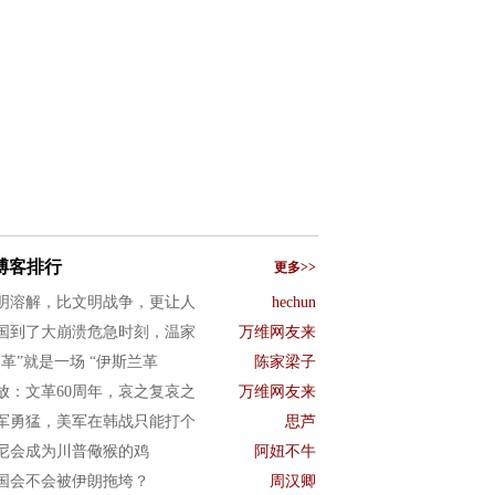
博客排行
更多>>
明溶解，比文明战争，更让人
hechun
国到了大崩溃危急时刻，温家
万维网友来
文革”就是一场 “伊斯兰革
陈家梁子
放：文革60周年，哀之复哀之
万维网友来
军勇猛，美军在韩战只能打个
思芦
尼会成为川普儆猴的鸡
阿妞不牛
国会不会被伊朗拖垮？
周汉卿