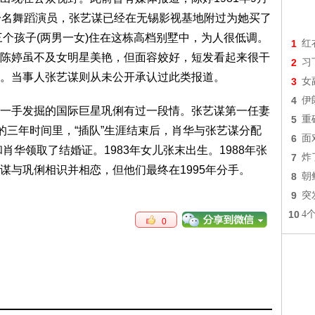
一名舞蹈演员，张艺谋已经在无锡影视基地附过为她买了
三个孩子(两男一女)住在这栋高档别墅中，为人很低调。
1
红
陈婷虽不及女明星美艳，但面容姣好，短发看起来很干
2
习
。当事人张艺谋则从未公开承认过此类报道。
3
女
4
伊
手发掘的国际巨星巩俐有过一段情。张艺谋第一任妻
5
重
的三年时间里，“插队”生涯结束后，肖华与张艺谋分配
6
面
肖华领取了结婚证。1983年女儿张末出生。1988年张
7
炸
谋与巩俐相识并相恋，但他们最终在1995年分手。
8
朝
9
突
10
4
0