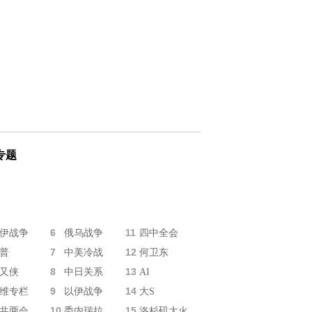
专题
6
11
伊战争
俄乌战争
四中全会
7
12
普
中美冷战
何卫东
8
13
又侠
中日关系
AI
9
14
维专栏
以伊战争
大S
10
15
共两会
委内瑞拉
洛杉矶大火