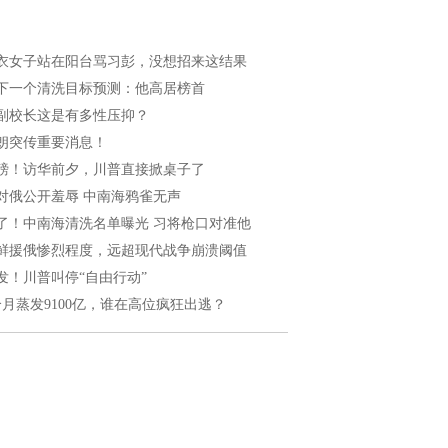
衣女子站在阳台骂习彭，没想招来这结果
下一个清洗目标预测：他高居榜首
副校长这是有多性压抑？
朗突传重要消息！
磅！访华前夕，川普直接掀桌子了
对俄公开羞辱 中南海鸦雀无声
了！中南海清洗名单曝光 习将枪口对准他
鲜援俄惨烈程度，远超现代战争崩溃阈值
发！川普叫停“自由行动”
个月蒸发9100亿，谁在高位疯狂出逃？