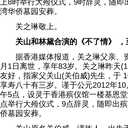
上8时举行大殓仪式，9时辞灵，随即
湾华侨墓园安葬。
关之琳敬上。
关山和林黛合演的《不了情》 ，
据香港媒体报道，关之琳父亲、资
月1日离世，享年83岁。关之琳昨天(1
友好，指家父关山(关伯威)先生，于 
享寿八十有三岁。谨于公元2012年10
午5点，设灵于香港殡仪馆一楼基恩堂，
点举行大殓仪式，9点辞灵，随即出
侨墓园安葬。