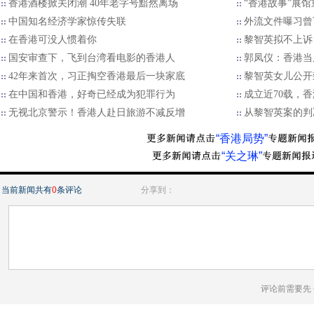
香港酒楼掀关闭潮 40年老字号黯然离场
“香港故事”展馆
中国知名经济学家惊传失联
外流文件曝习曾
在香港可没人惯着你
黎智英拟不上诉
国安审查下，飞到台湾看电影的香港人
郭凤仪：香港当
42年来首次，习正掏空香港最后一块家底
黎智英女儿公开
在中国和香港，好奇已经成为犯罪行为
成立近70载，
无视北京警示！香港人赴日旅游不减反增
从黎智英案的判
“香港局势”
“关之琳”
当前新闻共有
0
条评论
分享到：
评论前需要先