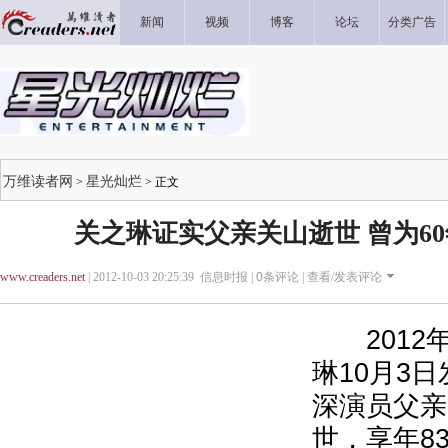
新闻
视频
博客
论坛
分类广告
万维读者网
星光灿烂
>
> 正文
关之琳证实父亲关山逝世 曾为6
www.creaders.net
| 2012-10-03 20:25:39 信息时报 |
0
条评论 |
查看/发表评论
2012年
琳10月3
深演员父亲
世，享年83