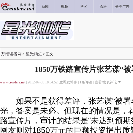
新闻
视频
博客
论坛
分类广告
万维读者网
星光灿烂
>
> 正文
1850万铁路宣传片张艺谋“被
www.creaders.net
| 2012-07-03 18:54:52 兰恩发博客 |
1
条评论 |
查看/发表评论
如果不是获得差评，张艺谋“被署名
光，答案是未必。但现在的情况是，花
路宣传片，审计的结果是“未达到预期
网友则对1850万元的巨额投资提出