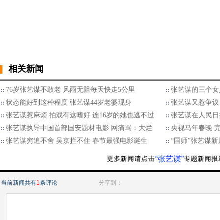
相关新闻
76岁张艺谋不敢老 风雨无阻每天快走5公里
张艺谋的三个女人
状态能好到这种程度 张艺谋44岁老婆现身
张艺谋又惹争议
张艺谋惹麻烦 拍戏有这嗜好 连16岁的她也逃不过
张艺谋在人民日
张艺谋执导中国首部国安题材电影 网痛骂：大烂
央视马年春晚 
张艺谋穷追不舍 吴京拦不住 春节最强电影诞生
“国师”张艺谋
“张艺谋”
当前新闻共有
1
条评论
分享到：