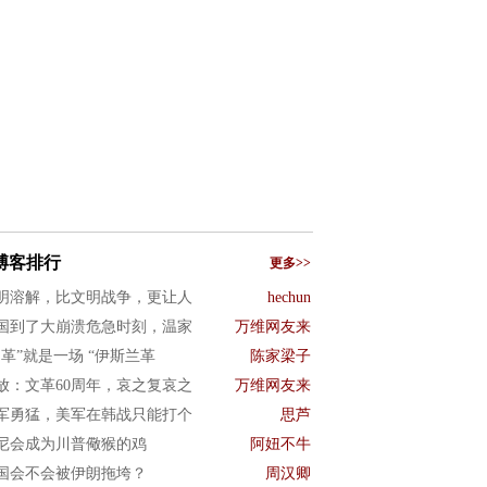
博客排行
更多>>
明溶解，比文明战争，更让人
hechun
国到了大崩溃危急时刻，温家
万维网友来
文革”就是一场 “伊斯兰革
陈家梁子
放：文革60周年，哀之复哀之
万维网友来
军勇猛，美军在韩战只能打个
思芦
尼会成为川普儆猴的鸡
阿妞不牛
国会不会被伊朗拖垮？
周汉卿