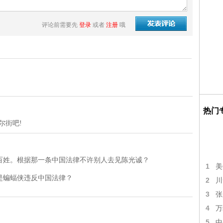
评论前需要先
登录
或者
注册
哦
热门
尔街吧!
百姓。根据那一条中国法律不许别人去见陈光诚？
1
美
是蝙蝠侠违反中国法律？
2
川
3
张
4
万
5
中