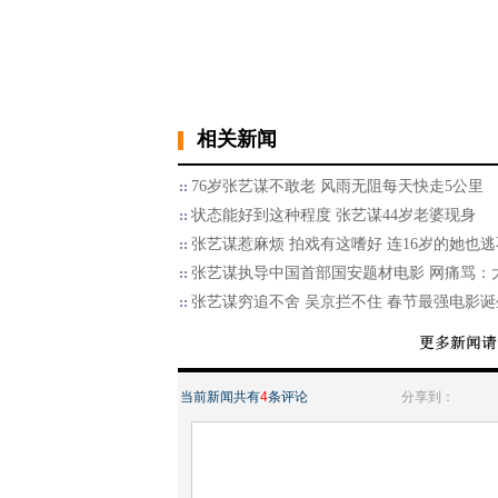
相关新闻
76岁张艺谋不敢老 风雨无阻每天快走5公里
状态能好到这种程度 张艺谋44岁老婆现身
张艺谋惹麻烦 拍戏有这嗜好 连16岁的她也
张艺谋执导中国首部国安题材电影 网痛骂：
张艺谋穷追不舍 吴京拦不住 春节最强电影诞
当前新闻共有
4
条评论
分享到：