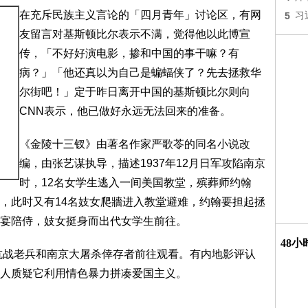
在充斥民族主义言论的「四月青年」讨论区，有网
5
习
友留言对基斯顿比尔表示不满，觉得他以此博宣
传，「不好好演电影，掺和中国的事干嘛？有
病？」「他还真以为自己是蝙蝠侠了？先去拯救华
尔街吧！」定于昨日离开中国的基斯顿比尔则向
CNN表示，他已做好永远无法回来的准备。
《金陵十三钗》由著名作家严歌苓的同名小说改
编，由张艺谋执导，描述1937年12月日军攻陷南京
时，12名女学生逃入一间美国教堂，殡葬师约翰
，此时又有14名妓女爬牆进入教堂避难，约翰要担起拯
宴陪侍，妓女挺身而出代女学生前往。
48
有抗战老兵和南京大屠杀倖存者前往观看。有内地影评认
人质疑它利用情色暴力拼凑爱国主义。