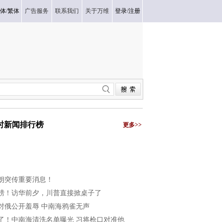
体
/
繁体
广告服务
联系我们
关于万维
登录
/
注册
小时新闻排行榜
更多>>
朗突传重要消息！
磅！访华前夕，川普直接掀桌子了
对俄公开羞辱 中南海鸦雀无声
了！中南海清洗名单曝光 习将枪口对准他