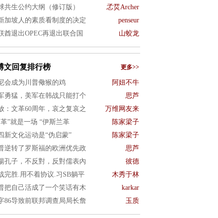
球共生公约大纲（修订版）
孞烎Archer
新加坡人的素质看制度的决定
penseur
联酋退出OPEC再退出联合国
山蛟龙
博文回复排行榜
更多>>
尼会成为川普儆猴的鸡
阿妞不牛
军勇猛，美军在韩战只能打个
思芦
放：文革60周年，哀之复哀之
万维网友来
文革”就是一场 “伊斯兰革
陈家梁子
四新文化运动是“伪启蒙”
陈家梁子
普逆转了罗斯福的欧洲优先政
思芦
揚孔子，不反對，反對儒表內
彼德
战完胜.用不着协议.习SB躺平
木秀于林
普把自己活成了一个笑话有木
karkar
字86导致前联邦调查局局长詹
玉质