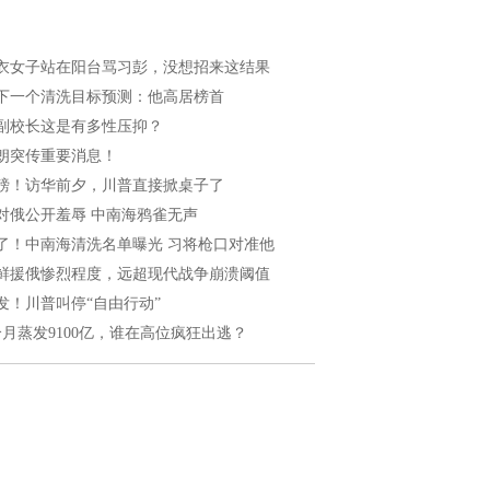
衣女子站在阳台骂习彭，没想招来这结果
下一个清洗目标预测：他高居榜首
副校长这是有多性压抑？
朗突传重要消息！
磅！访华前夕，川普直接掀桌子了
对俄公开羞辱 中南海鸦雀无声
了！中南海清洗名单曝光 习将枪口对准他
鲜援俄惨烈程度，远超现代战争崩溃阈值
发！川普叫停“自由行动”
个月蒸发9100亿，谁在高位疯狂出逃？