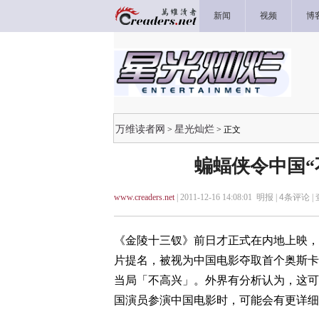
新闻
视频
博
万维读者网
星光灿烂
>
> 正文
蝙蝠侠令中国“
www.creaders.net
| 2011-12-16 14:08:01 明报 |
4
条评论 |
《金陵十三钗》前日才正式在内地上映，
片提名，被视为中国电影夺取首个奥斯卡
当局「不高兴」。外界有分析认为，这可
国演员参演中国电影时，可能会有更详细