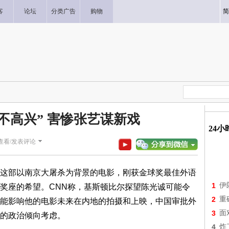
客
论坛
分类广告
购物
简
不高兴” 害惨张艺谋新戏
24
查看/发表评论
这部以南京大屠杀为背景的电影，刚获金球奖最佳外语
1
伊
奖座的希望。CNN称，基斯顿比尔探望陈光诚可能令
2
重
能影响他的电影未来在内地的拍摄和上映，中国审批外
3
面
的政治倾向考虑。
4
炸