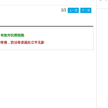
1/1
上一页
下一页
 有效对抗癌细胞
背疼痛，防治骨质疏松立竿见影