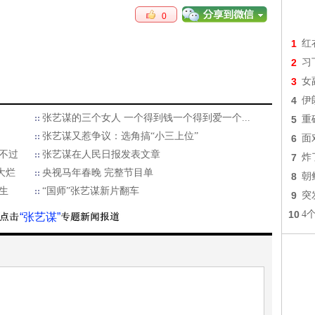
0
1
红
2
习
3
女
4
伊
张艺谋的三个女人 一个得到钱一个得到爱一个...
5
重
张艺谋又惹争议：选角搞“小三上位”
6
面
逃不过
张艺谋在人民日报发表文章
7
炸
大烂
央视马年春晚 完整节目单
8
朝
生
“国师”张艺谋新片翻车
9
突
10
4
“张艺谋”