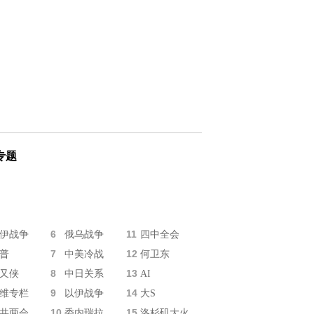
专题
6
11
伊战争
俄乌战争
四中全会
7
12
普
中美冷战
何卫东
8
13
又侠
中日关系
AI
9
14
维专栏
以伊战争
大S
10
15
共两会
委内瑞拉
洛杉矶大火