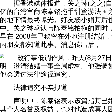
据香港媒体报道，关之琳(之之)自
亿的台湾富商陈泰铭拖手甜蜜游法国
的地下情最终曝光。好友杨小娟其后
中。关之琳承认与陈泰铭拍拖的同时
早在 2008年已秘密在外地注册结婚
内朋友都知道此事。消息传出后，
改行事低调作风，昨天(8月27日
明，澄清结婚一事全属虚构。他强调
他会透过法律途径追究。
法律追究不实报道
声明中，陈泰铭表示该篇指其已婚
其个人名誉及权益，也对他造成莫大