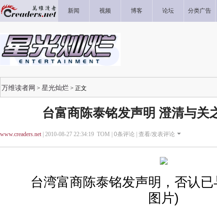
新闻
视频
博客
论坛
分类广告
万维读者网
星光灿烂
>
> 正文
台富商陈泰铭发声明 澄清与关
www.creaders.net
| 2010-08-27 22:34:19 TOM |
0
条评论 |
查看/发表评论
台湾富商陈泰铭发声明，否认已与
图片)