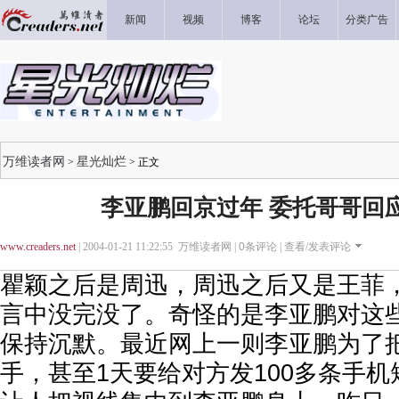
新闻
视频
博客
论坛
分类广告
万维读者网
星光灿烂
>
> 正文
李亚鹏回京过年 委托哥哥回应
www.creaders.net
| 2004-01-21 11:22:55 万维读者网 |
0
条评论 |
查看/发表评论
瞿颖之后是周迅，周迅之后又是王菲
言中没完没了。奇怪的是李亚鹏对这
保持沉默。最近网上一则李亚鹏为了把
手，甚至1天要给对方发100多条手